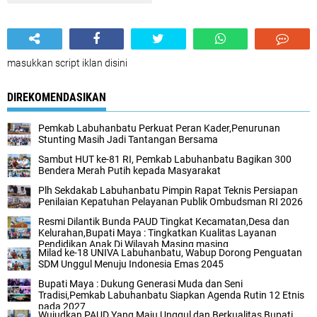
masukkan script iklan disini
DIREKOMENDASIKAN
Pemkab Labuhanbatu Perkuat Peran Kader,Penurunan
Stunting Masih Jadi Tantangan Bersama
Sambut HUT ke-81 RI, Pemkab Labuhanbatu Bagikan 300
Bendera Merah Putih kepada Masyarakat
Plh Sekdakab Labuhanbatu Pimpin Rapat Teknis Persiapan
Penilaian Kepatuhan Pelayanan Publik Ombudsman RI 2026
Resmi Dilantik Bunda PAUD Tingkat Kecamatan,Desa dan
Kelurahan,Bupati Maya : Tingkatkan Kualitas Layanan
Pendidikan Anak Di Wilayah Masing masing
Milad ke-18 UNIVA Labuhanbatu, Wabup Dorong Penguatan
SDM Unggul Menuju Indonesia Emas 2045
Bupati Maya : Dukung Generasi Muda dan Seni
Tradisi,Pemkab Labuhanbatu Siapkan Agenda Rutin 12 Etnis
pada 2027
Wujudkan PAUD Yang Maju,Unggul,dan Berkualitas,Bupati