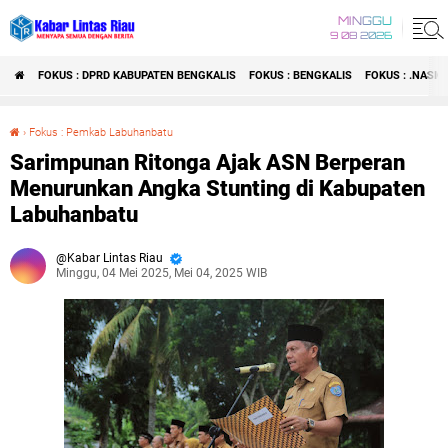
MINGGU
9 08 2026
FOKUS : DPRD KABUPATEN BENGKALIS
FOKUS : BENGKALIS
FOKUS : .NASI
›
Fokus : Pemkab Labuhanbatu
Sarimpunan Ritonga Ajak ASN Berperan Menurunkan Angka Stunting di Kabupaten Labuhanbatu
Sarimpunan Ritonga Ajak ASN Berperan
Menurunkan Angka Stunting di Kabupaten
Labuhanbatu
Kabar Lintas Riau
Minggu, 04 Mei 2025, Mei 04, 2025 WIB