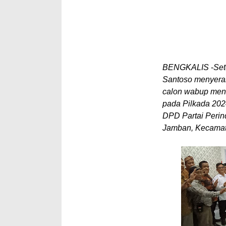
BENGKALIS
-
Se
Santoso menyera
calon wabup mend
pada Pilkada 2024
DPD Partai Perin
Jamban, Kecama