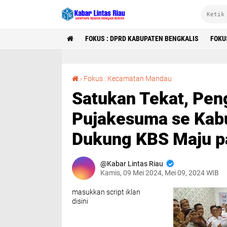
FOKUS : DPRD KABUPATEN BENGKALIS
FOKU
Satukan Tekat, Pengurus DPD dan DPC Pujakesuma se Kabupaten Bengkalis 100% Dukung KBS Maju pada Pilkada 2024.
›
Fokus : Kecamatan Mandau
Satukan Tekat, Pe
Pujakesuma se Kab
Dukung KBS Maju pa
Kabar Lintas Riau
Kamis, 09 Mei 2024, Mei 09, 2024 WIB
masukkan script iklan
disini