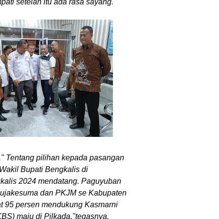
mpati setelah itu ada rasa sayang.
" Tentang pilihan kepada pasangan
Wakil Bupati Bengkalis di
kalis 2024 mendatang. Paguyuban
Pujakesuma dan PKJM se Kabupaten
at 95 persen mendukung Kasmarni
BS) maju di Pilkada."tegasnya.