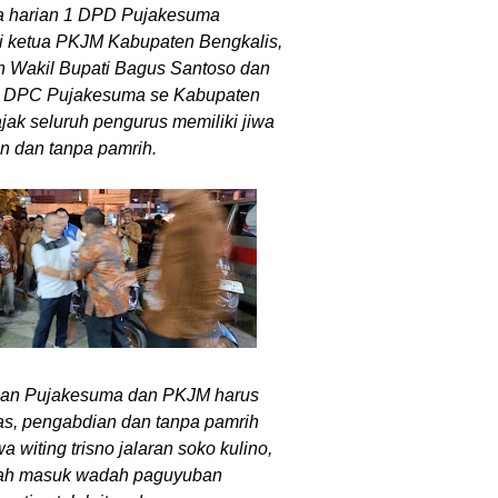
tua harian 1 DPD Pujakesuma
i ketua PKJM Kabupaten Bengkalis,
n Wakil Bupati Bagus Santoso dan
a DPC Pujakesuma se Kabupaten
jak seluruh pengurus memiliki jiwa
an dan tanpa pamrih.
an Pujakesuma dan PKJM harus
las, pengabdian dan tanpa pamrih
a witing trisno jalaran soko kulino,
udah masuk wadah paguyuban