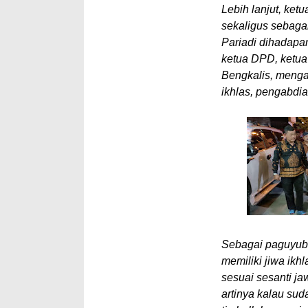
Lebih lanjut, ke
sekaligus sebaga
Pariadi dihadapa
ketua DPD, ketu
Bengkalis, menga
ikhlas, pengabdi
Sebagai paguyub
memiliki jiwa ikh
sesuai sesanti jaw
artinya kalau s