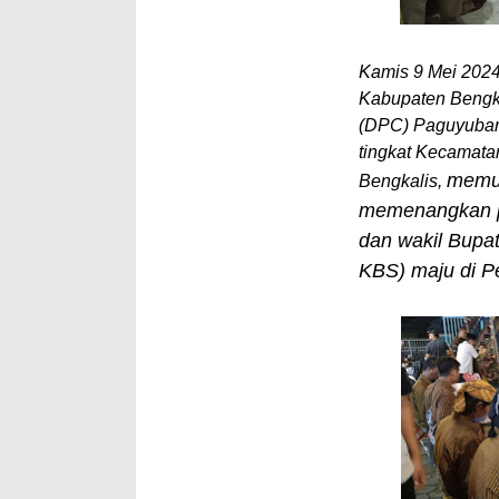
Kamis 9 Mei 202
Kabupaten Bengk
(DPC) Paguyuban
tingkat Kecamata
memut
Bengkalis
,
memenangkan p
dan wakil Bupat
KBS) maju di P