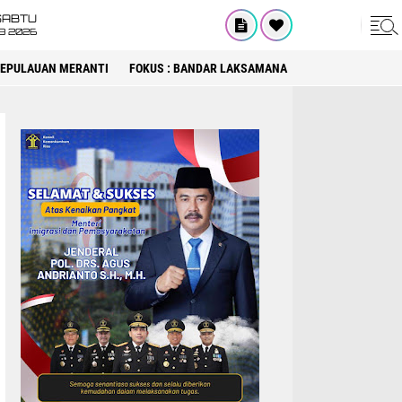
SABTU
8 2026
 KEPULAUAN MERANTI
FOKUS : BANDAR LAKSAMANA
FOKUS : DPRD KA