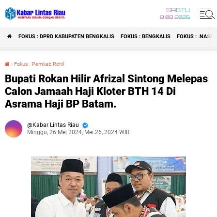
SABTU
8 08 2026
FOKUS : DPRD KABUPATEN BENGKALIS
FOKUS : BENGKALIS
FOKUS : .NASI
›
Fokus : Pemkab Rohil
Bupati Rokan Hilir Afrizal Sintong Melepas Calon Jamaah Haji Kloter BTH 14 Di Asrama Haji BP Batam.
Bupati Rokan Hilir Afrizal Sintong Melepas
Calon Jamaah Haji Kloter BTH 14 Di
Asrama Haji BP Batam.
Kabar Lintas Riau
Minggu, 26 Mei 2024, Mei 26, 2024 WIB