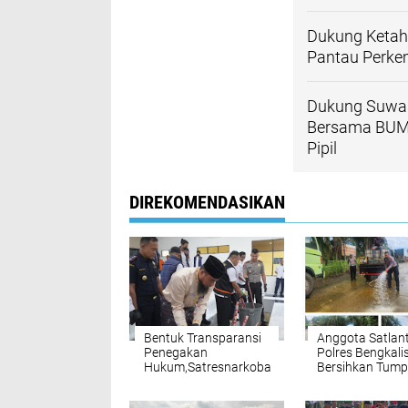
Dukung Ketah
Pantau Perkem
Dukung Suwa
Bersama BUMD
Pipil
DIREKOMENDASIKAN
Bentuk Transparansi
Anggota Satlan
Penegakan
Polres Bengkali
Hukum,Satresnarkoba
Bersihkan Tum
Polres Bengkalis
CPO di Jalan Li
Musnakan Barang
Pekanbaru–Dur