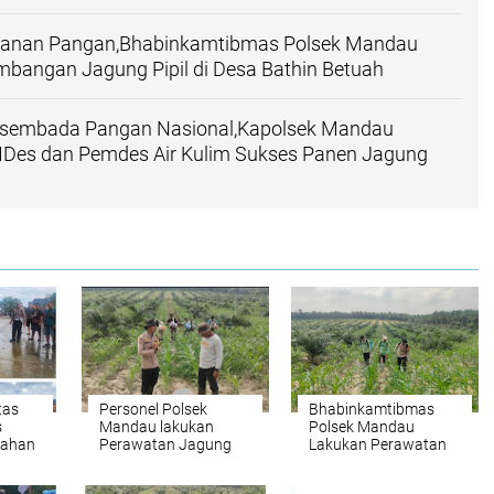
anan Pangan,Bhabinkamtibmas Polsek Mandau
bangan Jagung Pipil di Desa Bathin Betuah
sembada Pangan Nasional,Kapolsek Mandau
es dan Pemdes Air Kulim Sukses Panen Jagung
tas
Personel Polsek
Bhabinkamtibmas
s
Mandau lakukan
Polsek Mandau
pahan
Perawatan Jagung
Lakukan Perawatan
ntas
Pipil, Dukung Program
Jagung Dengan
i
Ketahanan Pangan
Memberikan Pupuk