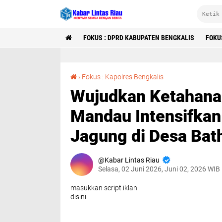
FOKUS : DPRD KABUPATEN BENGKALIS
FOKU
Wujudkan Ketahanan Pangan Nasional,Polsek Mandau Intensifkan Perawatan dan Pemupukan Jagung di Desa Bathin Betuah
›
Fokus : Kapolres Bengkalis
Wujudkan Ketahana
Mandau Intensifka
Jagung di Desa Bat
Kabar Lintas Riau
Selasa, 02 Juni 2026, Juni 02, 2026 WIB
masukkan script iklan
disini