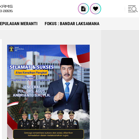
KAMIS
8 2026
 KEPULAUAN MERANTI
FOKUS : BANDAR LAKSAMANA
FOKUS : DPRD KA