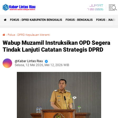
JUM'AT
7 08 2026
FOKUS : DPRD KABUPATEN BENGKALIS
FOKUS : BENGKALIS
FOKUS : .NASI
›
Fokus : DPRD Kepulauan Meranti
Wabup Muzamil Instruksikan OPD Segera Tindak Lanjuti Catatan Strategis DPRD
Wabup Muzamil Instruksikan OPD Segera
Tindak Lanjuti Catatan Strategis DPRD
Kabar Lintas Riau
Selasa, 12 Mei 2026, Mei 12, 2026 WIB