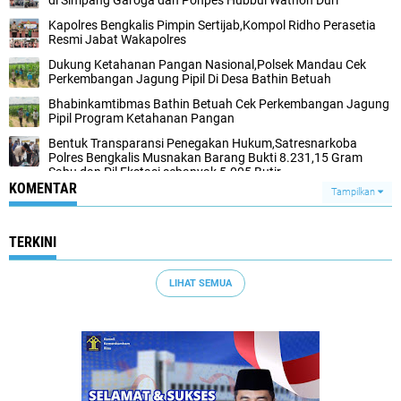
di Simpang Garoga dan Ponpes Hubbul Wathon Duri
Kapolres Bengkalis Pimpin Sertijab,Kompol Ridho Perasetia
Resmi Jabat Wakapolres
Dukung Ketahanan Pangan Nasional,Polsek Mandau Cek
Perkembangan Jagung Pipil Di Desa Bathin Betuah
Bhabinkamtibmas Bathin Betuah Cek Perkembangan Jagung
Pipil Program Ketahanan Pangan
Bentuk Transparansi Penegakan Hukum,Satresnarkoba
Polres Bengkalis Musnakan Barang Bukti 8.231,15 Gram
Sabu dan Pil Ekstasi sebanyak 5.005 Butir
KOMENTAR
Tampilkan
TERKINI
LIHAT SEMUA