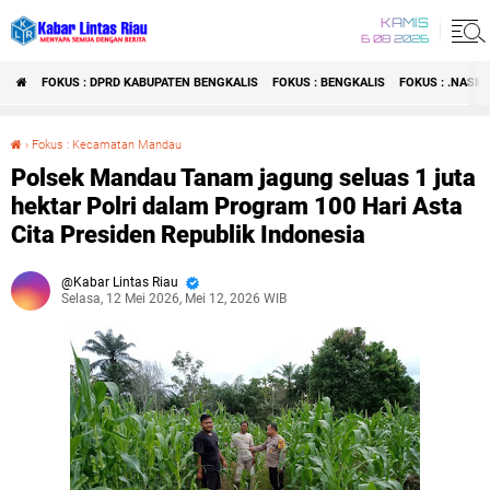
KAMIS
6 08 2026
FOKUS : DPRD KABUPATEN BENGKALIS
FOKUS : BENGKALIS
FOKUS : .NASI
›
Fokus : Kecamatan Mandau
Polsek Mandau Tanam jagung seluas 1 juta hektar Polri dalam Program 100 Hari Asta Cita Presiden Republik Indonesia
Polsek Mandau Tanam jagung seluas 1 juta
hektar Polri dalam Program 100 Hari Asta
Cita Presiden Republik Indonesia
Kabar Lintas Riau
Selasa, 12 Mei 2026, Mei 12, 2026 WIB