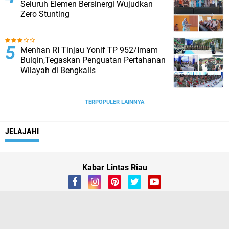
Seluruh Elemen Bersinergi Wujudkan
Zero Stunting
Menhan RI Tinjau Yonif TP 952/Imam
Bulqin,Tegaskan Penguatan Pertahanan
Wilayah di Bengkalis
TERPOPULER LAINNYA
JELAJAHI
Kabar Lintas Riau
About
Contact Us
Box Redaksi
linkedin
instagram
vk
SOSIAL