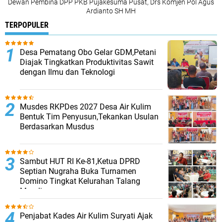
Dewan Pembina DPP PKB Pujakesuma Pusat, Drs Komjen Pol Agus
Ardianto SH MH
TERPOPULER
Desa Pematang Obo Gelar GDM,Petani
Diajak Tingkatkan Produktivitas Sawit
dengan Ilmu dan Teknologi
Musdes RKPDes 2027 Desa Air Kulim
Bentuk Tim Penyusun,Tekankan Usulan
Berdasarkan Musdus
Sambut HUT RI Ke-81,Ketua DPRD
Septian Nugraha Buka Turnamen
Domino Tingkat Kelurahan Talang
Mandi
Penjabat Kades Air Kulim Suryati Ajak