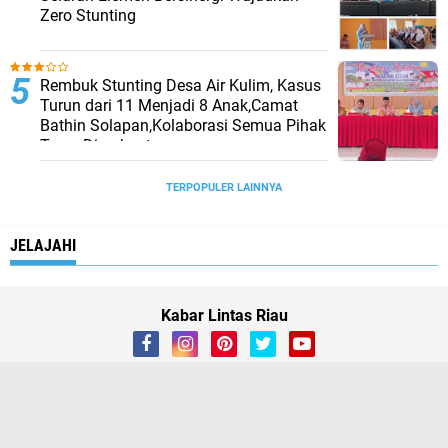
Zero Stunting
Rembuk Stunting Desa Air Kulim, Kasus
Turun dari 11 Menjadi 8 Anak,Camat
Bathin Solapan,Kolaborasi Semua Pihak
Terus Diperkuat
TERPOPULER LAINNYA
JELAJAHI
Kabar Lintas Riau
About
Contact Us
Box Redaksi
linkedin
instagram
vk
SOSIAL
Copyright ©
2026 Kabar Lintas Riau