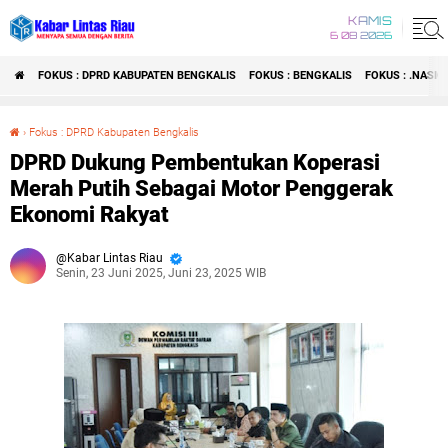
KAMIS
6 08 2026
FOKUS : DPRD KABUPATEN BENGKALIS
FOKUS : BENGKALIS
FOKUS : .NASI
›
Fokus : DPRD Kabupaten Bengkalis
DPRD Dukung Pembentukan Koperasi Merah Putih Sebagai Motor Penggerak Ekonomi Rakyat
DPRD Dukung Pembentukan Koperasi
Merah Putih Sebagai Motor Penggerak
Ekonomi Rakyat
Kabar Lintas Riau
Senin, 23 Juni 2025, Juni 23, 2025 WIB