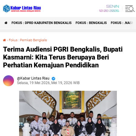
SENIN
10 08 2026
FOKUS : DPRD KABUPATEN BENGKALIS
FOKUS : BENGKALIS
FOKUS : .NASI
›
Fokus : Pemkab Bengkalis
Terima Audiensi PGRI Bengkalis, Bupati Kasmarni: Kita Terus Berupaya Beri Perhatian Kemajuan Pendidikan
Terima Audiensi PGRI Bengkalis, Bupati
Kasmarni: Kita Terus Berupaya Beri
Perhatian Kemajuan Pendidikan
Kabar Lintas Riau
Selasa, 19 Mei 2026, Mei 19, 2026 WIB