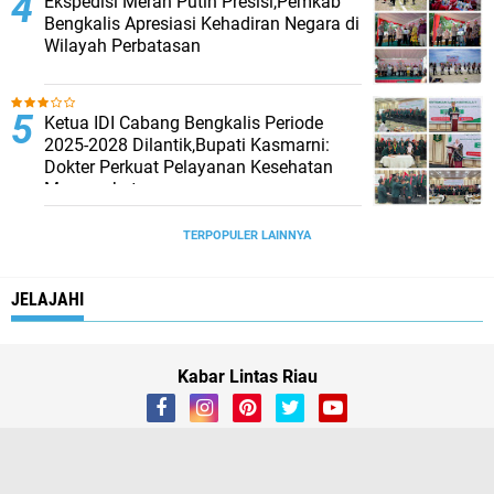
Ekspedisi Merah Putih Presisi,Pemkab
Bengkalis Apresiasi Kehadiran Negara di
Wilayah Perbatasan
Ketua IDI Cabang Bengkalis Periode
2025-2028 Dilantik,Bupati Kasmarni:
Dokter Perkuat Pelayanan Kesehatan
Masyarakat
TERPOPULER LAINNYA
JELAJAHI
Kabar Lintas Riau
About
Contact Us
Box Redaksi
linkedin
instagram
vk
SOSIAL