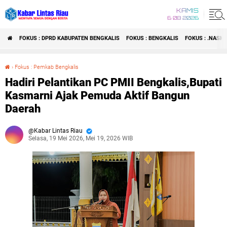
KAMIS
6 08 2026
FOKUS : DPRD KABUPATEN BENGKALIS
FOKUS : BENGKALIS
FOKUS : .NASI
›
Fokus : Pemkab Bengkalis
Hadiri Pelantikan PC PMII Bengkalis,Bupati Kasmarni Ajak Pemuda Aktif Bangun Daerah
Hadiri Pelantikan PC PMII Bengkalis,Bupati
Kasmarni Ajak Pemuda Aktif Bangun
Daerah
Kabar Lintas Riau
Selasa, 19 Mei 2026, Mei 19, 2026 WIB