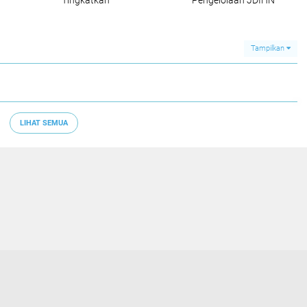
Tingkatkan
Pengelolaan JDIHN
Partisipasi
Terbaik Kedua Tingkat
Pengukuran IHal
Provinsi Riau
2026
Tampilkan
LIHAT SEMUA