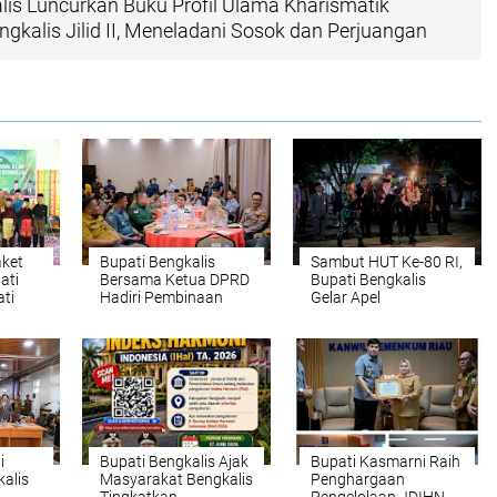
lis Luncurkan Buku Profil Ulama Kharismatik
gkalis Jilid II, Meneladani Sosok dan Perjuangan
aket
Bupati Bengkalis
Sambut HUT Ke-80 RI,
ati
Bersama Ketua DPRD
Bupati Bengkalis
ti
Hadiri Pembinaan
Gelar Apel
ng
Forkopimda Bersama
Kehormatan dan
irisasi
Dirjen Politik dan PUM
Renungan Suci di
Kemendagri
TMP Kesuma Kesatria
Bengkalis
i
Bupati Bengkalis Ajak
Bupati Kasmarni Raih
alis
Masyarakat Bengkalis
Penghargaan