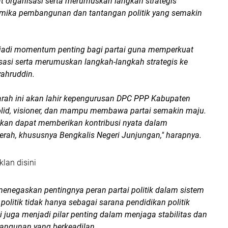
 organisasi serta merumuskan langkah strategis
mika pembangunan dan tantangan politik yang semakin
njadi momentum penting bagi partai guna memperkuat
sasi serta merumuskan langkah-langkah strategis ke
yahruddin.
rah ini akan lahir kepengurusan DPC PPP Kabupaten
olid, visioner, dan mampu membawa partai semakin maju.
apkan dapat memberikan kontribusi nyata dalam
ah, khususnya Bengkalis Negeri Junjungan," harapnya.
klan disini
menegaskan pentingnya peran partai politik dalam sistem
 politik tidak hanya sebagai sarana pendidikan politik
i juga menjadi pilar penting dalam menjaga stabilitas dan
ngunan yang berkeadilan.