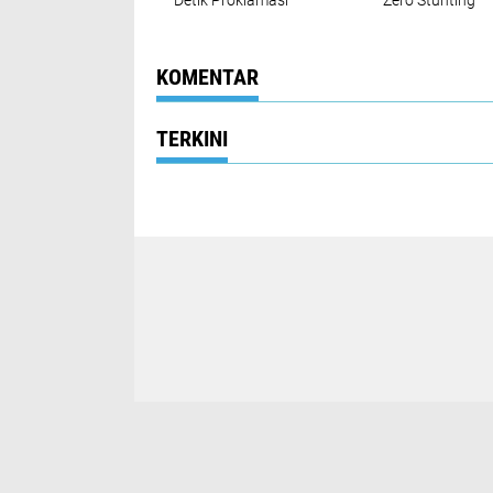
Detik Proklamasi
Zero Stunting
Kemerdekaan RI ke-
80
KOMENTAR
TERKINI