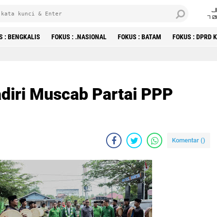
J
7 
S : BENGKALIS
FOKUS : .NASIONAL
FOKUS : BATAM
FOKUS : DPRD
adiri Muscab Partai PPP
Komentar (
)