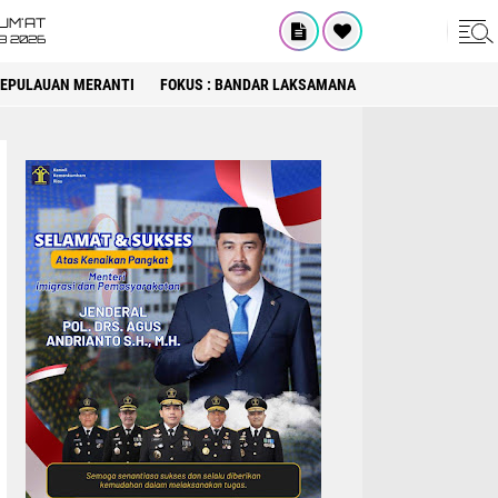
UM'AT
08 2026
 KEPULAUAN MERANTI
FOKUS : BANDAR LAKSAMANA
FOKUS : DPRD KA