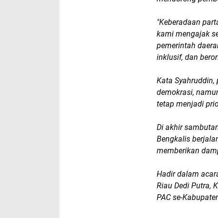
"Keberadaan partai
kami mengajak sel
pemerintah daer
inklusif, dan ber
Kata Syahruddin, 
demokrasi, namu
tetap menjadi pri
Di akhir sambuta
Bengkalis berjala
memberikan dampa
Hadir dalam acara
Riau Dedi Putra, 
PAC se-Kabupaten 