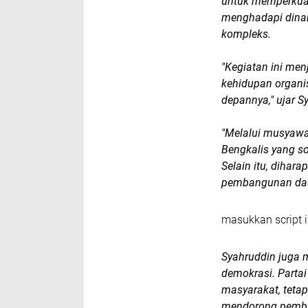
untuk memperkuat
menghadapi dina
kompleks.
"Kegiatan ini me
kehidupan organi
depannya," ujar S
"Melalui musyawa
Bengkalis yang s
Selain itu, dihar
pembangunan daer
masukkan script i
Syahruddin juga 
demokrasi. Partai
masyarakat, tetap
mendorong pemba