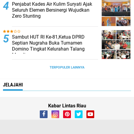
Penjabat Kades Air Kulim Suryati Ajak
Seluruh Elemen Bersinergi Wujudkan
Zero Stunting
Sambut HUT RI Ke-81,Ketua DPRD
Septian Nugraha Buka Turnamen
Domino Tingkat Kelurahan Talang
Mandi
TERPOPULER LAINNYA
JELAJAHI
Kabar Lintas Riau
About
Contact Us
Box Redaksi
linkedin
instagram
vk
SOSIAL