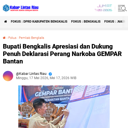
JUM'AT
7 08 2026
FOKUS : DPRD KABUPATEN BENGKALIS
FOKUS : BENGKALIS
FOKUS : .NASI
›
Fokus : Pemkab Bengkalis
Bupati Bengkalis Apresiasi dan Dukung Penuh Deklarasi Perang Narkoba GEMPAR Bantan
Bupati Bengkalis Apresiasi dan Dukung
Penuh Deklarasi Perang Narkoba GEMPAR
Bantan
Kabar Lintas Riau
Minggu, 17 Mei 2026, Mei 17, 2026 WIB