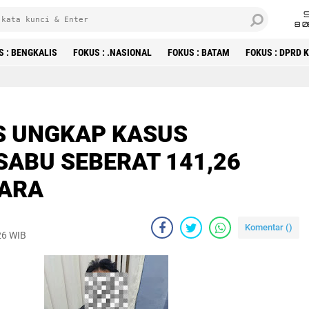
8 0
S : BENGKALIS
FOKUS : .NASIONAL
FOKUS : BATAM
FOKUS : DPRD
S UNGKAP KASUS
SABU SEBERAT 141,26
TARA
Komentar (
)
26 WIB