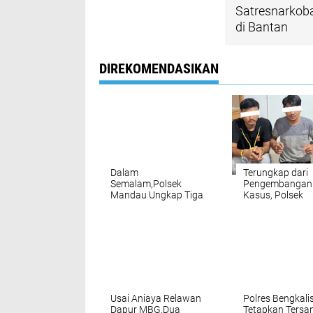
Satresnarkob
di Bantan
DIREKOMENDASIKAN
Dalam
Terungkap dari
Semalam,Polsek
Pengembangan
Mandau Ungkap Tiga
Kasus, Polsek
Kasus Narkoba,
Mandau Bongk
Amankan 4 Orang
Peredaran Sabu
dan Sita 6 Paket Sabu
Ekstasi di Air
Jamban,Tiga Pe
Diamankan
Usai Aniaya Relawan
Polres Bengkali
Dapur MBG,Dua
Tetapkan Tersa