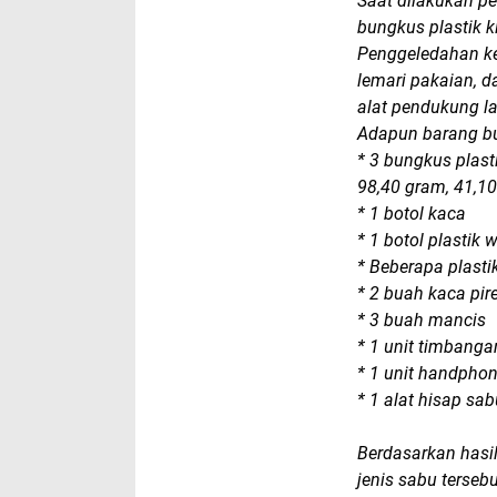
Saat dilakukan p
bungkus plastik k
Penggeledahan ke
lemari pakaian, d
alat pendukung la
Adapun barang buk
* 3 bungkus plast
98,40 gram, 41,1
* 1 botol kaca
* 1 botol plastik 
* Beberapa plastik
* 2 buah kaca pir
* 3 buah mancis
* 1 unit timbanga
* 1 unit handpho
* 1 alat hisap sa
Berdasarkan hasi
jenis sabu tersebu