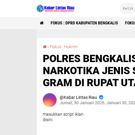
FOKUS : DPRD KABUPATEN BENGKALIS
FOKU
POLRES BENGKALIS UNGKAP KASUS NARKOTIKA JENIS SABU SEBERAT 141,26 GRAM DI RUPAT UTARA
›
Fokus : Hukrim
POLRES BENGKALI
NARKOTIKA JENIS 
GRAM DI RUPAT U
Kabar Lintas Riau
Jumat, 30 Januari 2026, Januari 30, 20
masukkan script iklan
disini