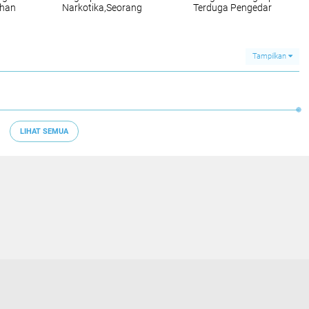
han
Narkotika,Seorang
Terduga Pengedar
di
Pria Diamankan
Sabu di Bantan
PT SPM
dengan Enam Paket
Diduga Sabu
Tampilkan
LIHAT SEMUA