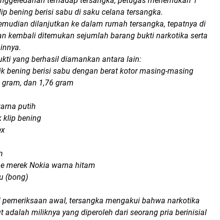
enggeledahan terhadap tersangka, petugas menemukan 1
lip bening berisi sabu di saku celana tersangka.
mudian dilanjutkan ke dalam rumah tersangka, tepatnya di
an kembali ditemukan sejumlah barang bukti narkotika serta
innya.
ti yang berhasil diamankan antara lain:
ik bening berisi sabu dengan berat kotor masing-masing
0 gram, dan 1,76 gram
warna putih
 klip bening
ex
n
ne merek Nokia warna hitam
bu (bong)
l pemeriksaan awal, tersangka mengakui bahwa narkotika
t adalah miliknya yang diperoleh dari seorang pria berinisial