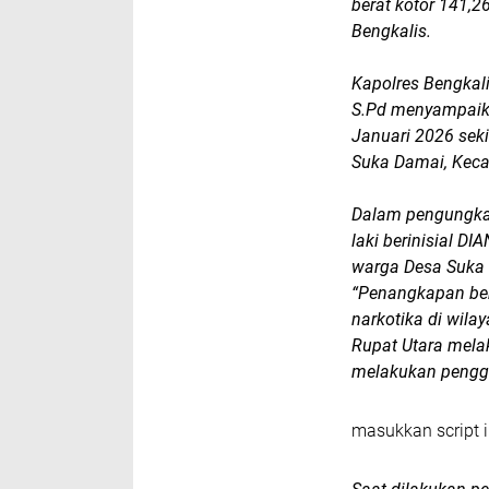
berat kotor 141,2
Bengkalis.
Kapolres Bengkali
S.Pd menyampaika
Januari 2026 seki
Suka Damai, Keca
Dalam pengungkap
laki berinisial D
warga Desa Suka 
“Penangkapan ber
narkotika di wila
Rupat Utara melak
melakukan pengge
masukkan script i