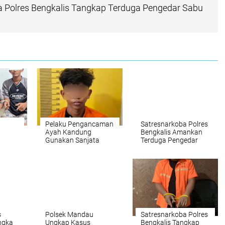
a Polres Bengkalis Tangkap Terduga Pengedar Sabu
Pelaku Pengancaman
Satresnarkoba Polres
Ayah Kandung
Bengkalis Amankan
Gunakan Sanjata
Terduga Pengedar
ar
Tajam,Akhirnya Di
Sabu di Mandau, Sita
 dan
Tangkap Polisi
1,59 Gram Barang
Bukti
laku
s
Polsek Mandau
Satresnarkoba Polres
ngka
Ungkap Kasus
Bengkalis Tangkap