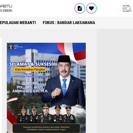
SABTU
8 2026
 KEPULAUAN MERANTI
FOKUS : BANDAR LAKSAMANA
FOKUS : DPRD KA