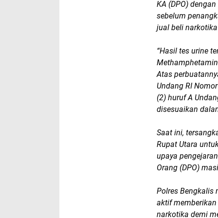
KA (DPO) dengan 
sebelum penangka
jual beli narkotik
“Hasil tes urine 
Methamphetamine
Atas perbuatannya
Undang RI Nomor 
(2) huruf A Unda
disesuaikan dal
Saat ini, tersang
Rupat Utara untuk
upaya pengejaran
Orang (DPO) masih
Polres Bengkalis
aktif memberikan
narkotika demi 