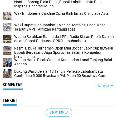
Nonton Bareng Piala Dunia,Bupati Labuhanbatu Pacu
Inspirasi Generasi Muda
Wakili Indonesia,Caroline Cicilia Raih Emas Olimpiade Asia
Wakil Bupati Labuhanbatu Menjadi Motivasi Pada Masa
Ta'aruf SMPIT Arrozaq Rantauprapat
Wabup Serahkan Ranperda LPPL Radio Siaran Publik Daerah
dalam Rapat Paripurna DPRD Labuhanbatu
Resmi Dibuka Turnamen Open Mini Soccer Jabir Cup III,Wakil
Bupati Berpesan : Jaga Sportivitas Selama Kompetisi
berlangsung
Wabup Hadiri Pisah Sambut Komandan Lanal Tanjung Balai
Asahan
Dukung Wajib Belajar 13 Tahun, Pemkab Labuhanbatu
Gontorkan 5.000 Beasiswa PAUD dan 50 Beasiswa Guru
KOMENTAR
Tampilkan
TERKINI
LIHAT SEMUA