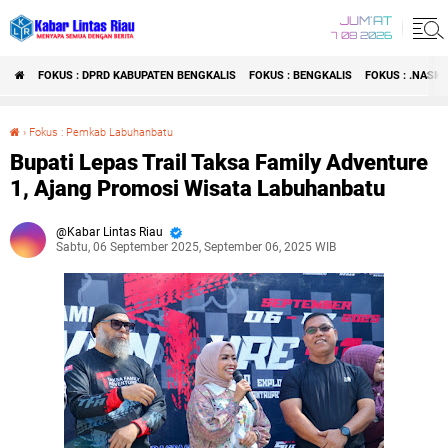
JUM'AT
7 08 2026
FOKUS : DPRD KABUPATEN BENGKALIS
FOKUS : BENGKALIS
FOKUS : .NASI
›
Fokus : Pemkab Labuhanbatu
Bupati Lepas Trail Taksa Family Adventure 1, Ajang Promosi Wisata Labuhanbatu
Bupati Lepas Trail Taksa Family Adventure
1, Ajang Promosi Wisata Labuhanbatu
Kabar Lintas Riau
Sabtu, 06 September 2025, September 06, 2025 WIB