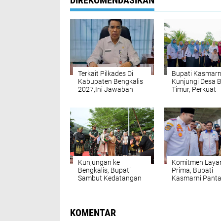
DIREKOMENDASIKAN
Terkait Pilkades Di
Bupati Kasmarn
Kabupaten Bengkalis
Kunjungi Desa 
2027,Ini Jawaban
Timur, Perkuat
Kadis
Pendidikan Ra
DPMD,Ismail,M.P.
Anak dan
Pemberdayaan
Perempuan
Kunjungan ke
Komitmen Laya
Bengkalis, Bupati
Prima, Bupati
Sambut Kedatangan
Kasmarni Pant
Danrem 031 Wira
Langsung Inova
Bima di Makodim
Dishub dan Kun
Armada Baru
KOMENTAR