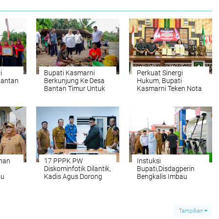
i
Bupati Kasmarni
Perkuat Sinergi
Bantan
Berkunjung Ke Desa
Hukum, Bupati
Bantan Timur Untuk
Kasmarni Teken Nota
mah
Bersilaturhami
Kesepakatan dengan
dengan Masyarakat
PN Bengkalis
nan
17 PPPK PW
Instuksi
Diskominfotik Dilantik,
Bupati,Disdagperin
au
Kadis Agus Dorong
Bengkalis Imbau
si
Profesionalisme dan
Seluruh SPBU di
jungi
Tanggung Jawab
Setiap Kecamatan
Prioritaskan
Penyaluran BBM
Tampilkan
Untuk Masyarakat