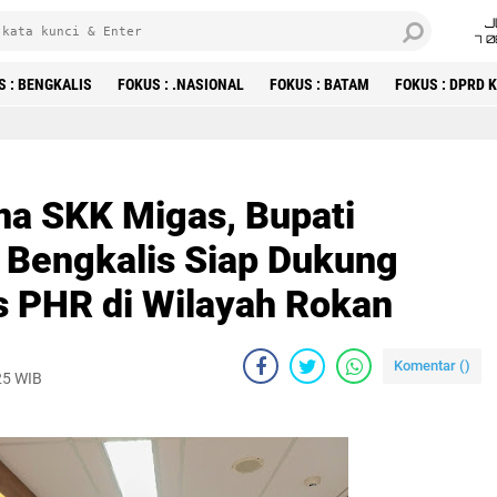
J
7 
S : BENGKALIS
FOKUS : .NASIONAL
FOKUS : BATAM
FOKUS : DPRD
ma SKK Migas, Bupati
Bengkalis Siap Dukung
 PHR di Wilayah Rokan
Komentar (
)
25 WIB