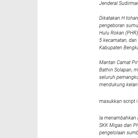
Jenderal Sudirma
Dikatakan H tohar
pengeboran sumur
Hulu Rokan (PHR) 
5 kecamatan, dan 
Kabupaten Bengka
Mantan Camat Pin
Bathin Solapan, m
seluruh pemangku 
mendukung kelanca
masukkan script i
Ia menambahkan 
SKK Migas dan PH
pengelolaan sumbe