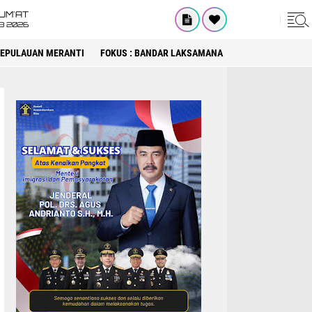
UM'AT
08 2026
 KEPULAUAN MERANTI
FOKUS : BANDAR LAKSAMANA
FOKUS : DPRD KA