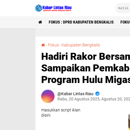
FOKUS : DPRD KABUPATEN BENGKALIS
FOKU
Hadiri Rakor Bersama SKK Migas, Bupati Sampaikan Pemkab Bengkalis Siap Dukung Program Hulu Migas PHR di Wilayah Rokan
›
Fokus : Kabupaten Bengkalis
Hadiri Rakor Bersa
Sampaikan Pemkab 
Program Hulu Migas
Kabar Lintas Riau
Rabu, 20 Agustus 2025, Agustus 20, 20
masukkan script iklan
disini