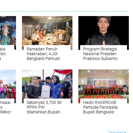
lis
Ramadan Penuh
Program Strategis
bir,
Keakraban, AJOI
Nasional Presiden
a
Bengkalis Perkuat
Prabowo Subianto
am
Silaturahmi di Tengah
(MBG) Kembali
Keterbatasan
Disorot,Pasalnya
Anggaran
Bahan Makanan
Diduga
Terkontaminasi
Berulat
isasi
Sebanyak 3,700 SK
Hadiri RAKERCAB
is
PPPK PW
Pemuda Pancasila,
 Rekor
diserahkan,Bupati
Bupati Bengkalis
Bengkalis
Tekankan Peran
ya
Tegaskan,Disiplin,Integritas,
Strategis Ormas
dan Evaluasi Kinerja
dalam Pembangunan
Triwulanan
Daerah.
Tampilkan