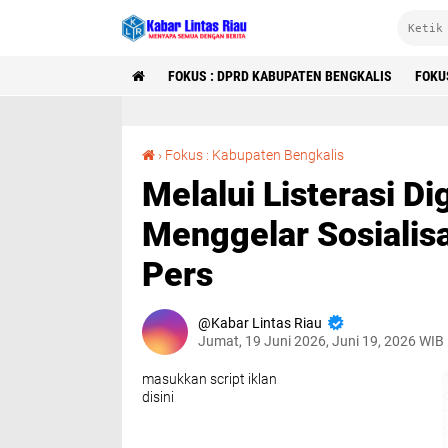
FOKUS : DPRD KABUPATEN BENGKALIS
FOKU
Melalui Listerasi Digital Media 2026,PHR Menggelar Sosialisasi Etika jurnalis dan UU Pers
›
Fokus : Kabupaten Bengkalis
Melalui Listerasi D
Menggelar Sosialisa
Pers
Kabar Lintas Riau
Jumat, 19 Juni 2026, Juni 19, 2026 WIB
masukkan script iklan
disini