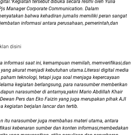
igital."Kegiatan tersebut dibuka secara resmi oleh Yulia
 Pjs Manager Corporate Communication. Dalam
enyatakan bahwa kehadiran jurnalis memiliki peran sangat
 jembatan informasi antara perusahaan, pemerintah,dan
klan disini
ya informasi saat ini, kemampuan memilah, memverifikasi,dan
 yang akurat menjadi kebutuhan utama.Literasi digital media
 paham teknologi, tetapi juga soal menjaga kepercayaan
 Selama kegiatan berlangsung, para narasumber memberikan
dapun narasumber di antarnya,yakni Mario Abdillah Khair
s Dewan Pers dan Eko Faizin yang juga merupakan pihak AJI
 kegiatan berjalan lancar dan tertib.
 itu narasumber juga membahas materi utama, antara
ifikasi kebenaran sumber dan konten informasi,membedakan