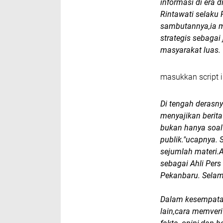
informasi di era d
Rintawati selaku
sambutannya,ia m
strategis sebagai
masyarakat luas.
masukkan script i
Di tengah derasn
menyajikan berita
bukan hanya soal
publik."ucapnya.
sejumlah materi.A
sebagai Ahli Per
Pekanbaru. Selama
Dalam kesempatan
lain,cara memver