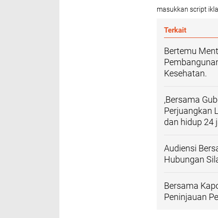
masukkan script ikla
Terkait
Bertemu Mente
Pembangunan 
Kesehatan.
,Bersama Gube
Perjuangkan L
dan hidup 24 
Audiensi Bers
Hubungan Sila
Bersama Kapol
Peninjauan P