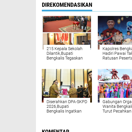
DIREKOMENDASIKAN
215 Kepala Sekolah
Kapolres Bengka
Dilantik,Bupati
Hadiri Pawai Tak
Bengkalis Tegaskan
Ratusan Pesert
Zero Tolerance
Meriahkan Mal
Terhadap Pungli
Hari Raya
PPDB
Diserahkan DPA-SKPD
Gabungan Organ
2026,Bupati
Wanita Bengkal
Bengkalis Ingatkan
Turut Pecahkan
Tak Hanya Sekedar
MURI Tari Zapin
Dokumen
Massal Berkeba
Administratif
Laboh Kekek
KOMENTAR