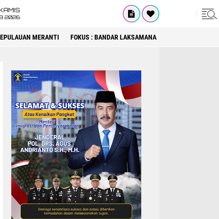
KAMIS
8 2026
 KEPULAUAN MERANTI
FOKUS : BANDAR LAKSAMANA
FOKUS : DPRD KA