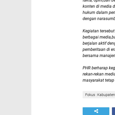
fakta, opini,dan 
konten di media d
hukum dalam pemb
dengan narasumb
Kegiatan tersebut
berbagai media,b
berjalan aktif d
pemberitaan di era
bersama manajem
PHR berharap keg
rekan-rekan medi
masyarakat tetap 
Fokus : Kabupaten