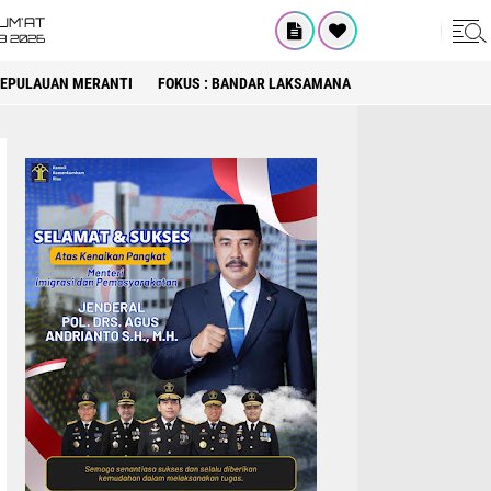
UM'AT
08 2026
 KEPULAUAN MERANTI
FOKUS : BANDAR LAKSAMANA
FOKUS : DPRD KA