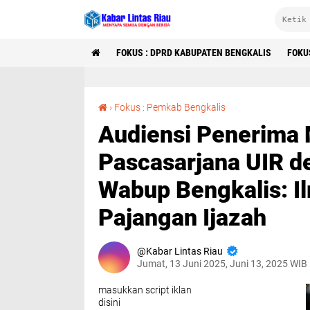
FOKUS : DPRD KABUPATEN BENGKALIS
FOKU
Audiensi Penerima Mahasiswa Baru Pascasarjana UIR dengan Perangkat Daerah Wabup Bengkalis: Ilmu Itu Warisan, Bukan Pajangan Ijazah
›
Fokus : Pemkab Bengkalis
Audiensi Penerima
Pascasarjana UIR d
Wabup Bengkalis: Il
Pajangan Ijazah
Kabar Lintas Riau
Jumat, 13 Juni 2025, Juni 13, 2025 WIB
masukkan script iklan
disini