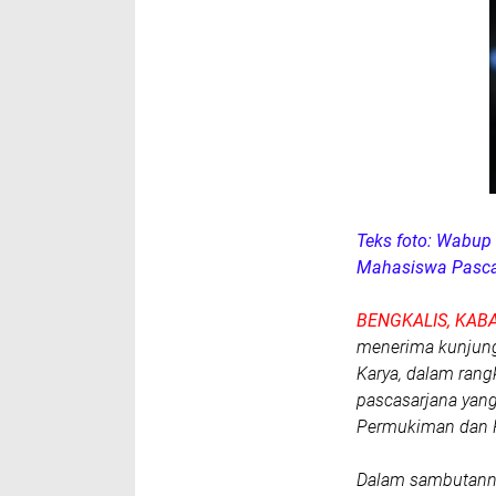
Teks foto: Wabup
Mahasiswa Pascasa
BENGKALIS, KABA
menerima kunjungan
Karya, dalam rang
pascasarjana yan
Permukiman dan P
Dalam sambutannya