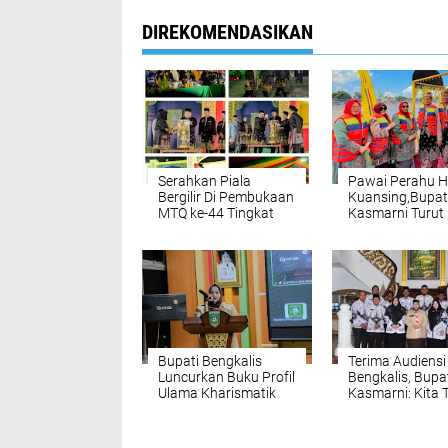
DIREKOMENDASIKAN
Serahkan Piala
Pawai Perahu Hi
Bergilir Di Pembukaan
Kuansing,Bupat
MTQ ke-44 Tingkat
Kasmarni Turut
Provinsi Riau,Bupati
Saksikan Perah
Kasmarni Titip
Begandong Beng
Harapan Besar
Kepada Kafilah
Bengkalis
Bupati Bengkalis
Terima Audiensi
Luncurkan Buku Profil
Bengkalis, Bupa
Ulama Kharismatik
Kasmarni: Kita 
Kabupaten Bengkalis
Berupaya Beri
Jilid II, Meneladani
Perhatian Kema
Sosok dan
Pendidikan