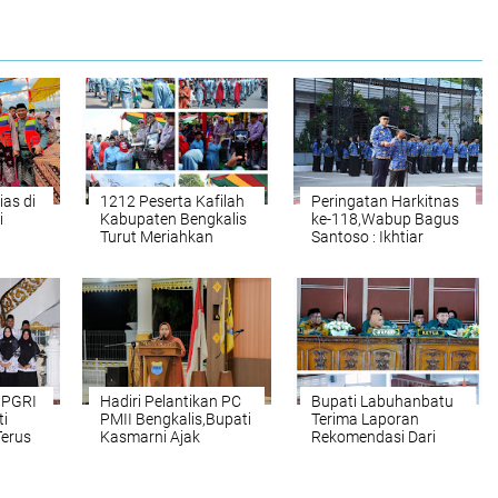
as di
1212 Peserta Kafilah
Peringatan Harkitnas
i
Kabupaten Bengkalis
ke-118,Wabup Bagus
Turut Meriahkan
Santoso : Ikhtiar
u
Pawai Ta'aruf di MTQ
Bengkalis Memagari
kalis
Ke 44 Tingkat Provinsi
Generasi Muda di Era
Riau Di Kuansing
Transformasi Digital
 PGRI
Hadiri Pelantikan PC
Bupati Labuhanbatu
ti
PMII Bengkalis,Bupati
Terima Laporan
Terus
Kasmarni Ajak
Rekomendasi Dari
Pemuda Aktif Bangun
DPRD Terhadap LKPJ
juan
Daerah
TA.2025