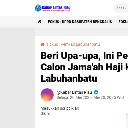
FOKUS : DPRD KABUPATEN BENGKALIS
FOKU
Beri Upa-upa, Ini Pesan Wakil Bupati Kepada Calon Jama'ah Haji Keluarga Besar MUI Labuhanbatu
›
Fokus : Pemkab Labuhanbatu
Beri Upa-upa, Ini P
Calon Jama'ah Haji
Labuhanbatu
Kabar Lintas Riau
Selasa, 20 Mei 2025, Mei 20, 2025 WIB
masukkan script iklan
disini