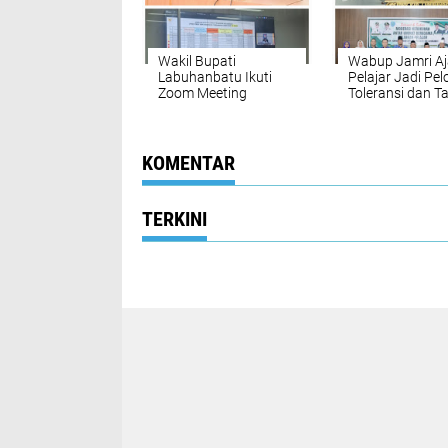
Wakil Bupati
Wabup Jamri Aj
Labuhanbatu Ikuti
Pelajar Jadi Pel
Zoom Meeting
Toleransi dan T
Penyaluran Transfer
Hoaks di Era Dig
ke Daerah untuk
Bantuan Bencana se-
Aceh Bersama
KOMENTAR
Mendagri
TERKINI