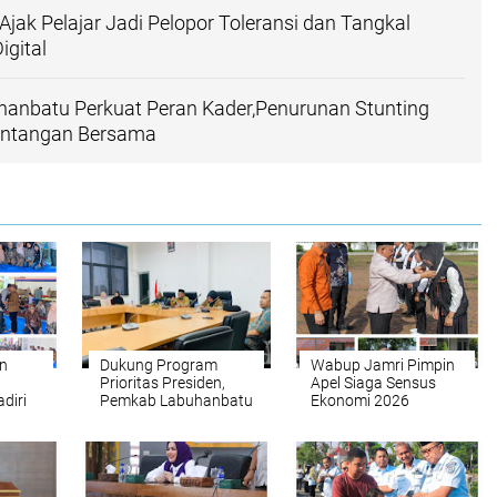
jak Pelajar Jadi Pelopor Toleransi dan Tangkal
igital
anbatu Perkuat Peran Kader,Penurunan Stunting
antangan Bersama
n
Dukung Program
Wabup Jamri Pimpin
Prioritas Presiden,
Apel Siaga Sensus
diri
Pemkab Labuhanbatu
Ekonomi 2026
 Bumi
Siap Sukseskan
Program 3 Juta
Rumah