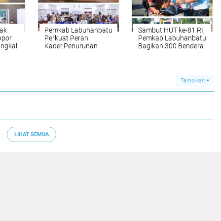
ak
Pemkab Labuhanbatu
Sambut HUT ke-81 RI,
opor
Perkuat Peran
Pemkab Labuhanbatu
angkal
Kader,Penurunan
Bagikan 300 Bendera
ital
Stunting Masih Jadi
Merah Putih kepada
Tantangan Bersama
Masyarakat
Tampilkan
LIHAT SEMUA