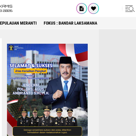
KAMIS
8 2026
 KEPULAUAN MERANTI
FOKUS : BANDAR LAKSAMANA
FOKUS : DPRD KA