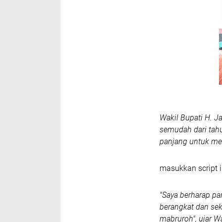
Wakil Bupati H. J
semudah dari tah
panjang untuk me
masukkan script i
"Saya berharap par
berangkat dan sek
mabruroh", ujar W