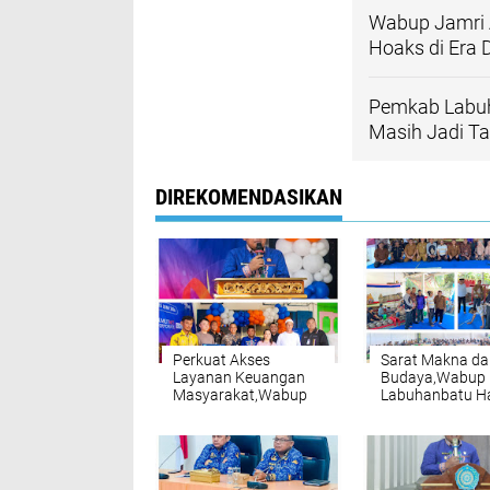
Wabup Jamri A
Hoaks di Era D
Pemkab Labuh
Masih Jadi T
DIREKOMENDASIKAN
Perkuat Akses
Sarat Makna da
Layanan Keuangan
Budaya,Wabup
Masyarakat,Wabup
Labuhanbatu Ha
Labuhanbatu
Tradisi Sedekah
Resmikan KCP Bank
di Panai Hilir
Sumut Sei Berombang