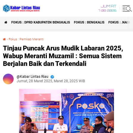
JUM'AT
7 08 2026
FOKUS : DPRD KABUPATEN BENGKALIS
FOKUS : BENGKALIS
FOKUS : .NASI
›
Fokus : Pemkab Meranti
Tinjau Puncak Arus Mudik Labaran 2025, Wabup Meranti Muzamil : Semua Sistem Berjalan Baik dan Terkendali
Tinjau Puncak Arus Mudik Labaran 2025,
Wabup Meranti Muzamil : Semua Sistem
Berjalan Baik dan Terkendali
Kabar Lintas Riau
Jumat, 28 Maret 2025, Maret 28, 2025 WIB