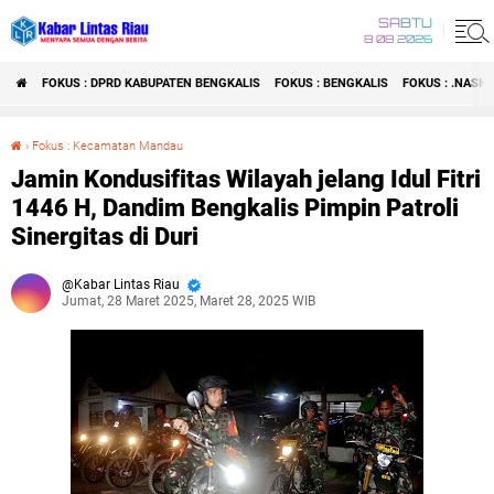
SABTU
8 08 2026
FOKUS : DPRD KABUPATEN BENGKALIS
FOKUS : BENGKALIS
FOKUS : .NASI
›
Fokus : Kecamatan Mandau
Jamin Kondusifitas Wilayah jelang Idul Fitri 1446 H, Dandim Bengkalis Pimpin Patroli Sinergitas di Duri
Jamin Kondusifitas Wilayah jelang Idul Fitri
1446 H, Dandim Bengkalis Pimpin Patroli
Sinergitas di Duri
Kabar Lintas Riau
Jumat, 28 Maret 2025, Maret 28, 2025 WIB