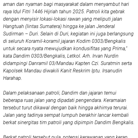
aman dan nyaman bagi masyarakat dalam menyambut hari
raya Idul Fitri 1446 Hijriah tahun 2025. Patroli kita gebrak
dengan menyisir lokasi-lokasi rawan yang meliputi jalan
Hangtuah (lintas Sumatera) hingga ke jalan Jenderal
Sudirman – Duri. Selain di Duri, kegiatan ini juga berlangsung
di seluruh Koramil-koramil jajaran Kodim 0303/Bengkalis
untuk secara nyata mewujudkan kondusifitas yang Prima,”
kata Dandim 0303/Bengkalis, Letkol. Arh. Irvan Nurdin
didampingi Danramil 03/Mandau Kapten Czi. Suratmin serta
Kapolsek Mandau diwakili Kanit Reskrim Iptu. Irsanudin
Harahap.
Dalam pelaksanaan patroli, Dandim dan jajaran temui
beberapa ruas jalan yang dipadati pengendara. Keramaian
tersebut turut dikawal dengan baik hingga akhirnya terurai.
Jalan yang tadinya sempat lumpuh berakhir lancar kembali
berkat sinergitas tim patroli yang dipimpin Dandim Bengkalis.
Berkat patroli tersebut pula, potensi kerawanan yang kerap