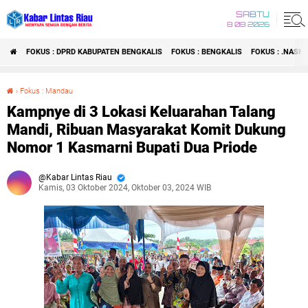
SABTU
8 08 2026
FOKUS : DPRD KABUPATEN BENGKALIS
FOKUS : BENGKALIS
FOKUS : .NASI
›
Fokus : Mandau
Kampnye di 3 Lokasi Keluarahan Talang Mandi, Ribuan Masyarakat Komit Dukung Nomor 1 Kasmarni Bupati Dua Priode
Kampnye di 3 Lokasi Keluarahan Talang
Mandi, Ribuan Masyarakat Komit Dukung
Nomor 1 Kasmarni Bupati Dua Priode
Kabar Lintas Riau
Kamis, 03 Oktober 2024, Oktober 03, 2024 WIB