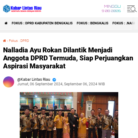
MINGGU
9 08 2026
FOKUS : DPRD KABUPATEN BENGKALIS
FOKUS : BENGKALIS
FOKUS : .NASI
›
Fokus : DPRD
Nalladia Ayu Rokan Dilantik Menjadi Anggota DPRD Termuda, Siap Perjuangkan Aspirasi Masyarakat
Nalladia Ayu Rokan Dilantik Menjadi
Anggota DPRD Termuda, Siap Perjuangkan
Aspirasi Masyarakat
Kabar Lintas Riau
Jumat, 06 September 2024, September 06, 2024 WIB