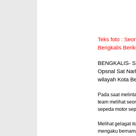
Teks foto : Seo
Bengkalis Berik
BENGKALIS
- 
Opsnal Sat Nark
wilayah Kota B
Pada saat melint
team melihat seo
sepeda motor sep
Melihat gelagat i
mengaku bernama e