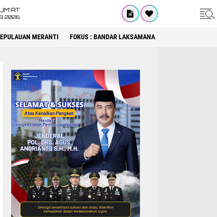
UM'AT
08 2026
 KEPULAUAN MERANTI
FOKUS : BANDAR LAKSAMANA
FOKUS : DPRD KA