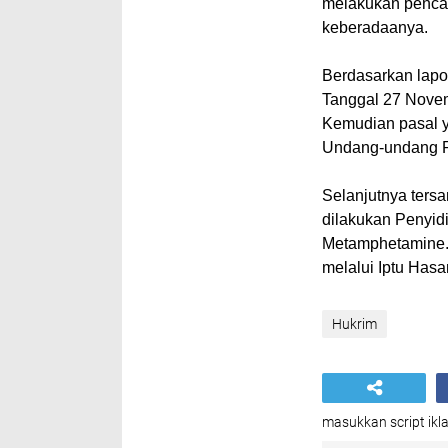
melakukan penca
keberadaanya.
Berdasarkan lapo
Tanggal 27 Nove
Kemudian pasal ya
Undang-undang RI
Selanjutnya ters
dilakukan Penyidik
Metamphetamine."
melalui Iptu Hasa
Hukrim
masukkan script ikla