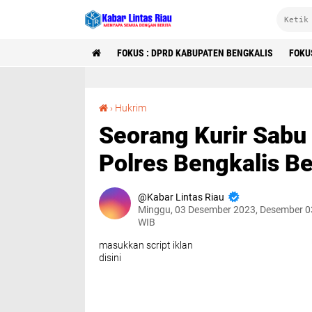
FOKUS : DPRD KABUPATEN BENGKALIS
FOKU
Seorang Kurir Sabu Ditangkap Sat Narkoba Polres Bengkalis Berikut BB Ikut di Amankan.
›
Hukrim
Seorang Kurir Sabu
Polres Bengkalis Be
Kabar Lintas Riau
Minggu, 03 Desember 2023, Desember 0
WIB
masukkan script iklan
disini