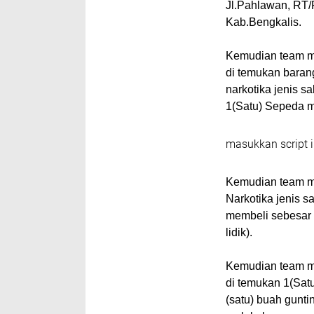
Jl.Pahlawan, RT
Kab.Bengkalis.
Kemudian team m
di temukan barang
narkotika jenis s
1(Satu) Sepeda mo
masukkan script i
Kemudian team me
Narkotika jenis s
membeli sebesar 
lidik).
Kemudian team m
di temukan 1(Satu
(satu) buah gunt