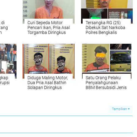
 di
Curi Sepeda Motor
Tersangka RG (25)
rang
Pencari Ikan, Pria Asal
Dibekuk Sat Narkoba
n
Torgamba Diringkus
Polres Bengkalis
iciduk
Polsek Simpang
Berikut BB Narkotika
Kanan
Jenis Sabu 40
Bungkus
gkap
Diduga Maling Motor,
Satu Orang Pelaku
rupsi
Dua Pria Asal Bathin
Penyalahgunaan
Solapan Diringkus
BBM Bersubsidi Jenis
,
Polisi
Bio Solar Ditangkap
 II A
Polisi berikut BB
Tampilkan