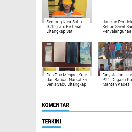
Seorang Kurir Sabu
Jadikan Pondok
0,70 gram Berhasil
Kebun Sawit Sa
Ditangkap Sat
Penyalahgunaa
Narkoba Polres
Sabu, 2 Lelaki D
Bengkalis Berikut BB.
Polsek Kubu
Dua Pria Menjadi Kurir
Dinyatakan Len
dan Bandar Narkotika
P21, Dugaan Ko
Jenis Sabu Ditangkap
Mantan Kades
Tim Opsnal Satres
Pematang Duku
Narkoba Polres
Digiring ke Lapas
Bengkalis
Bengkalis
KOMENTAR
TERKINI