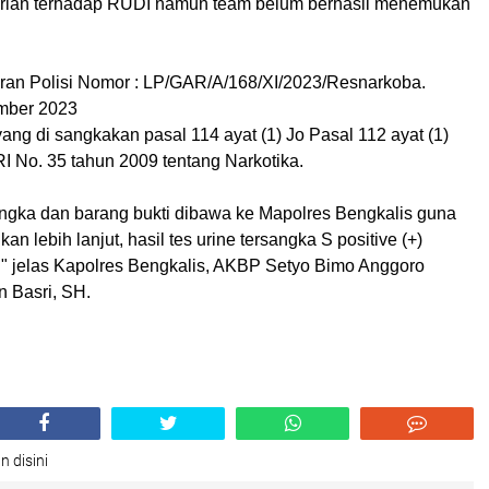
rian terhadap RUDI namun team belum berhasil menemukan
ran Polisi Nomor : LP/GAR/A/168/XI/2023/
Resnarkoba.
mber 2023
ng di sangkakan pasal 114 ayat (1) Jo Pasal 112 ayat (1)
 No. 35 tahun 2009 tentang Narkotika.
angka dan barang bukti dibawa ke Mapolres Bengkalis guna
an lebih lanjut, hasil tes urine tersangka S positive (+)
 jelas Kapolres Bengkalis, AKBP Setyo Bimo Anggoro
n Basri, SH.
n disini