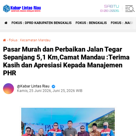
SABTU
8 08 2026
FOKUS : DPRD KABUPATEN BENGKALIS
FOKUS : BENGKALIS
FOKUS : .NASI
›
Fokus : Kecamatan Mandau
Pasar Murah dan Perbaikan Jalan Tegar Sepanjang 5,1 Km,Camat Mandau :Terima Kasih dan Apresiasi Kepada Manajemen PHR
Pasar Murah dan Perbaikan Jalan Tegar
Sepanjang 5,1 Km,Camat Mandau :Terima
Kasih dan Apresiasi Kepada Manajemen
PHR
Kabar Lintas Riau
Kamis, 25 Juni 2026, Juni 25, 2026 WIB