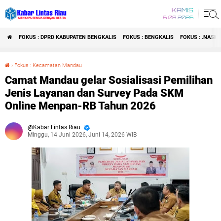
KAMIS
6 08 2026
FOKUS : DPRD KABUPATEN BENGKALIS
FOKUS : BENGKALIS
FOKUS : .NASI
›
Fokus : Kecamatan Mandau
Camat Mandau gelar Sosialisasi Pemilihan Jenis Layanan dan Survey Pada SKM Online Menpan-RB Tahun 2026
Camat Mandau gelar Sosialisasi Pemilihan
Jenis Layanan dan Survey Pada SKM
Online Menpan-RB Tahun 2026
Kabar Lintas Riau
Minggu, 14 Juni 2026, Juni 14, 2026 WIB