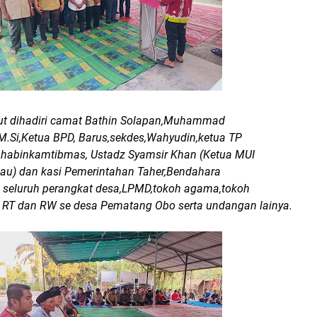
but dihadiri camat Bathin Solapan,Muhammad
M.Si,Ketua BPD, Barus,sekdes,Wahyudin,ketua TP
habinkamtibmas, Ustadz Syamsir Khan (Ketua MUI
u) dan kasi Pemerintahan Taher,Bendahara
 seluruh perangkat desa,LPMD,tokoh agama,tokoh
 RT dan RW se desa Pematang Obo serta undangan lainya.