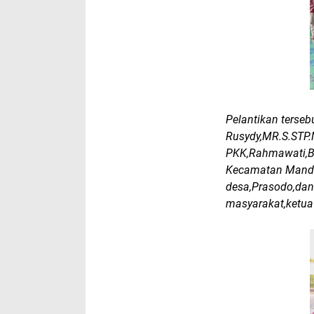
Pelantikan terse
Rusydy,MR.S.STP.
PKK,Rahmawati,B
Kecamatan Manda
desa,Prasodo,dan
masyarakat,ketua