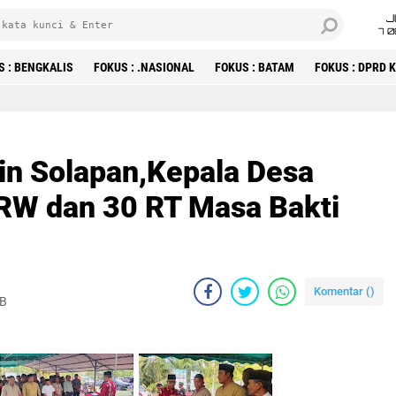
J
7 
S : BENGKALIS
FOKUS : .NASIONAL
FOKUS : BATAM
FOKUS : DPRD
hin Solapan,Kepala Desa
9 RW dan 30 RT Masa Bakti
Komentar (
)
IB