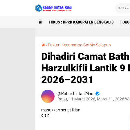
FOKUS : DPRD KABUPATEN BENGKALIS
FOKU
Dihadiri Camat Bathin Solapan,Kepala Desa Harzulkifli Lantik 9 RW dan 30 RT Masa Bakti 2026–2031
›
Fokus : Kecamatan Bathin Solapan
Dihadiri Camat Bat
Harzulkifli Lantik 
2026–2031
Kabar Lintas Riau
Rabu, 11 Maret 2026, Maret 11, 2026 W
masukkan script iklan
disini