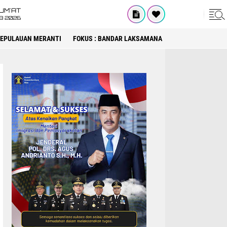
UM'AT
08 2026
 KEPULAUAN MERANTI
FOKUS : BANDAR LAKSAMANA
FOKUS : DPRD KA