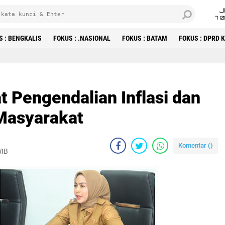
J
7 
S : BENGKALIS
FOKUS : .NASIONAL
FOKUS : BATAM
FOKUS : DPRD
 Pengendalian Inflasi dan
 Masyarakat
Komentar (
)
WIB