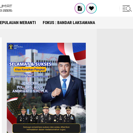
UM'AT
08 2026
 KEPULAUAN MERANTI
FOKUS : BANDAR LAKSAMANA
FOKUS : DPRD KA