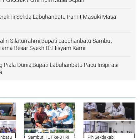
Terakhir,Sekda Labuhanbatu Pamit Masuki Masa
alin Silaturrahmi,Bupati Labuhanbatu Sambut
lama Besar Syekh Dr.Hisyam Kamil
 Piala Dunia,Bupati Labuhanbatu Pacu Inspirasi
a
nbatu
Sambut HUT ke-81 RI,
Plh Sekdakab