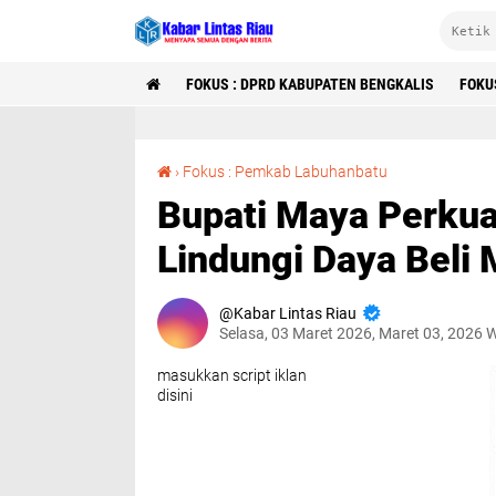
FOKUS : DPRD KABUPATEN BENGKALIS
FOKU
Bupati Maya Perkuat Pengendalian Inflasi dan Lindungi Daya Beli Masyarakat
›
Fokus : Pemkab Labuhanbatu
Bupati Maya Perkuat
Lindungi Daya Beli
Kabar Lintas Riau
Selasa, 03 Maret 2026, Maret 03, 2026 
masukkan script iklan
disini