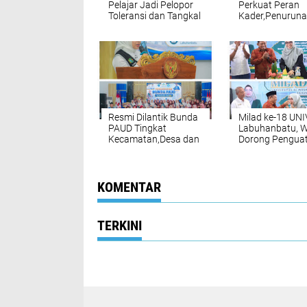
Pelajar Jadi Pelopor
Perkuat Peran
Toleransi dan Tangkal
Kader,Penurun
Hoaks di Era Digital
Stunting Masih 
Tantangan Ber
Resmi Dilantik Bunda
Milad ke-18 UN
PAUD Tingkat
Labuhanbatu, 
Kecamatan,Desa dan
Dorong Pengua
Kelurahan,Bupati
SDM Unggul Me
Maya : Tingkatkan
Indonesia Emas
Kualitas Layanan
Pendidikan Anak Di
KOMENTAR
Wilayah Masing
masing
TERKINI