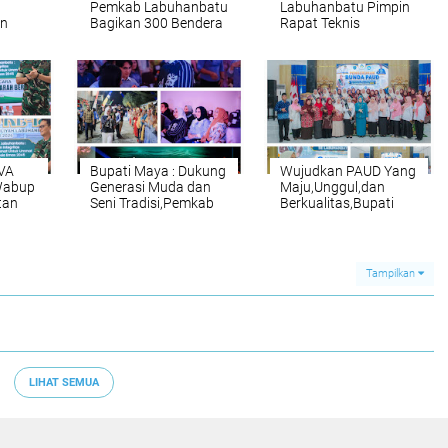
Pemkab Labuhanbatu
Labuhanbatu Pimpin
an
Bagikan 300 Bendera
Rapat Teknis
Jadi
Merah Putih kepada
Persiapan Penilaian
sama
Masyarakat
Kepatuhan Pelayanan
Publik Ombudsman RI
2026
IVA
Bupati Maya : Dukung
Wujudkan PAUD Yang
Wabup
Generasi Muda dan
Maju,Unggul,dan
tan
Seni Tradisi,Pemkab
Berkualitas,Bupati
nuju
Labuhanbatu Siapkan
Maya : Menjadi Motor
 2045
Agenda Rutin 12 Etnis
Penggerak
pada 2027
Meningkatkan
Layanan Pendidikan
Tampilkan
Anak Usia Dini
LIHAT SEMUA