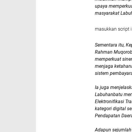
upaya memperkua
masyarakat Labu
masukkan script i
Sementara itu, K
Rahman Muqorobi
memperkuat siner
menjaga ketahana
sistem pembayara
Ia juga menjelas
Labuhanbatu menun
Elektronifikasi T
kategori digital s
Pendapatan Daera
Adapun sejumlah