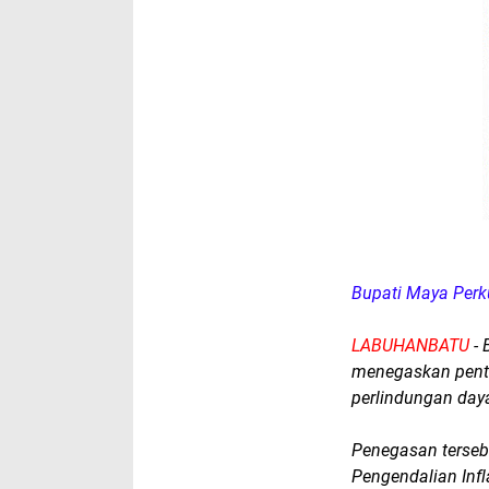
Bupati Maya Perku
LABUHANBATU
- 
menegaskan penti
perlindungan daya
Penegasan terseb
Pengendalian Inf