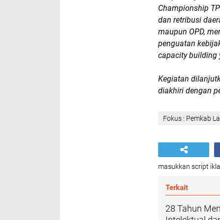
Championship TP2
dan retribusi dae
maupun OPD, men
penguatan kebija
capacity building
Kegiatan dilanju
diakhiri dengan 
Fokus : Pemkab L
masukkan script ikla
Terkait
28 Tahun Men
Intelektual 