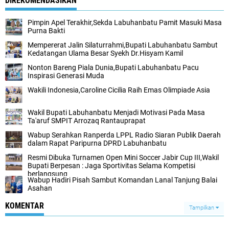
DIREKOMENDASIKAN
Pimpin Apel Terakhir,Sekda Labuhanbatu Pamit Masuki Masa
Purna Bakti
Mempererat Jalin Silaturrahmi,Bupati Labuhanbatu Sambut
Kedatangan Ulama Besar Syekh Dr.Hisyam Kamil
Nonton Bareng Piala Dunia,Bupati Labuhanbatu Pacu
Inspirasi Generasi Muda
Wakili Indonesia,Caroline Cicilia Raih Emas Olimpiade Asia
Wakil Bupati Labuhanbatu Menjadi Motivasi Pada Masa
Ta'aruf SMPIT Arrozaq Rantauprapat
Wabup Serahkan Ranperda LPPL Radio Siaran Publik Daerah
dalam Rapat Paripurna DPRD Labuhanbatu
Resmi Dibuka Turnamen Open Mini Soccer Jabir Cup III,Wakil
Bupati Berpesan : Jaga Sportivitas Selama Kompetisi
berlangsung
Wabup Hadiri Pisah Sambut Komandan Lanal Tanjung Balai
Asahan
KOMENTAR
Tampilkan