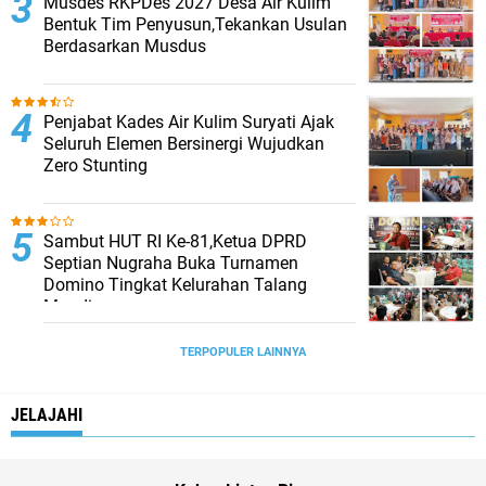
Musdes RKPDes 2027 Desa Air Kulim
Bentuk Tim Penyusun,Tekankan Usulan
Berdasarkan Musdus
Penjabat Kades Air Kulim Suryati Ajak
Seluruh Elemen Bersinergi Wujudkan
Zero Stunting
Sambut HUT RI Ke-81,Ketua DPRD
Septian Nugraha Buka Turnamen
Domino Tingkat Kelurahan Talang
Mandi
TERPOPULER LAINNYA
JELAJAHI