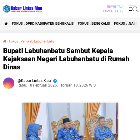
SABTU
8 08 2026
FOKUS : DPRD KABUPATEN BENGKALIS
FOKUS : BENGKALIS
FOKUS : .NASI
›
Fokus : Pemkab Labuhanbatu
Bupati Labuhanbatu Sambut Kepala Kejaksaan Negeri Labuhanbatu di Rumah Dinas
Bupati Labuhanbatu Sambut Kepala
Kejaksaan Negeri Labuhanbatu di Rumah
Dinas
Kabar Lintas Riau
Rabu, 18 Februari 2026, Februari 18, 2026 WIB