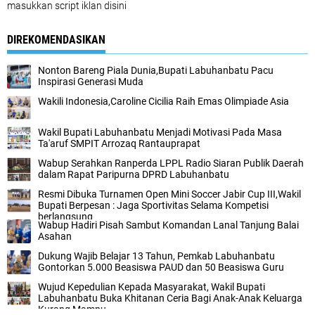
masukkan script iklan disini
DIREKOMENDASIKAN
Nonton Bareng Piala Dunia,Bupati Labuhanbatu Pacu
Inspirasi Generasi Muda
Wakili Indonesia,Caroline Cicilia Raih Emas Olimpiade Asia
Wakil Bupati Labuhanbatu Menjadi Motivasi Pada Masa
Ta'aruf SMPIT Arrozaq Rantauprapat
Wabup Serahkan Ranperda LPPL Radio Siaran Publik Daerah
dalam Rapat Paripurna DPRD Labuhanbatu
Resmi Dibuka Turnamen Open Mini Soccer Jabir Cup III,Wakil
Bupati Berpesan : Jaga Sportivitas Selama Kompetisi
berlangsung
Wabup Hadiri Pisah Sambut Komandan Lanal Tanjung Balai
Asahan
Dukung Wajib Belajar 13 Tahun, Pemkab Labuhanbatu
Gontorkan 5.000 Beasiswa PAUD dan 50 Beasiswa Guru
Wujud Kepedulian Kepada Masyarakat, Wakil Bupati
Labuhanbatu Buka Khitanan Ceria Bagi Anak-Anak Keluarga
Kurang Mampu