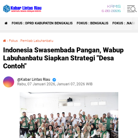
KAMIS
6 08 2026
FOKUS : DPRD KABUPATEN BENGKALIS
FOKUS : BENGKALIS
FOKUS : .NASI
›
Fokus : Pemkab Labuhanbatu
Indonesia Swasembada Pangan, Wabup Labuhanbatu Siapkan Strategi "Desa Contoh"
Indonesia Swasembada Pangan, Wabup
Labuhanbatu Siapkan Strategi "Desa
Contoh"
Kabar Lintas Riau
Rabu, 07 Januari 2026, Januari 07, 2026 WIB