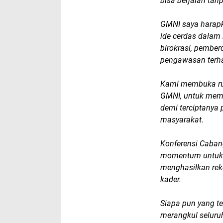
bisa berjalan ta
GMNI saya harapka
ide cerdas dalam 
birokrasi, pember
pengawasan terh
Kami membuka rua
GMNI, untuk memb
demi terciptanya
masyarakat.
Konferensi Caban
momentum untuk m
menghasilkan rek
kader.
Siapa pun yang t
merangkul selur