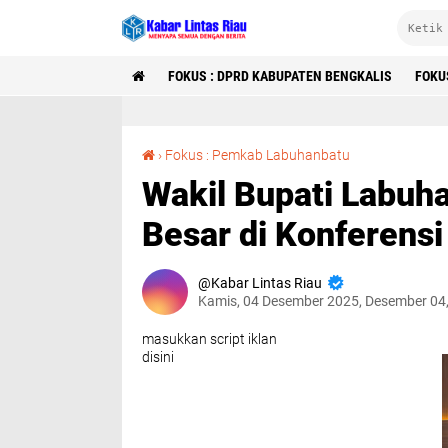
FOKUS : DPRD KABUPATEN BENGKALIS
FOKU
Wakil Bupati Labuhanbatu Sampaikan Harapan Besar di Konferensi GMNI
›
Fokus : Pemkab Labuhanbatu
Wakil Bupati Labuh
Besar di Konferens
Kabar Lintas Riau
Kamis, 04 Desember 2025, Desember 04
masukkan script iklan
disini