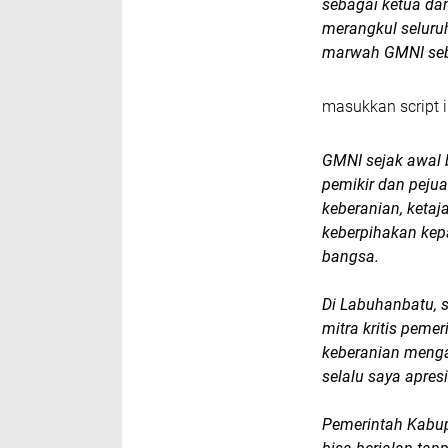
sebagai ketua d
merangkul seluruh
marwah GMNI seb
masukkan script i
GMNI sejak awal b
pemikir dan peju
keberanian, ketaj
keberpihakan kep
bangsa.
Di Labuhanbatu, 
mitra kritis pemer
keberanian menga
selalu saya apresi
Pemerintah Kabu