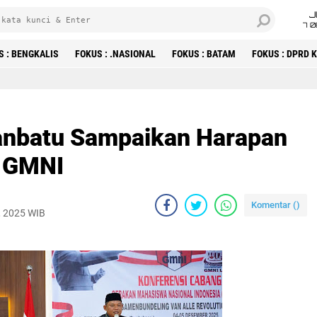
J
7 
S : BENGKALIS
FOKUS : .NASIONAL
FOKUS : BATAM
FOKUS : DPRD
anbatu Sampaikan Harapan
i GMNI
Komentar (
)
, 2025 WIB