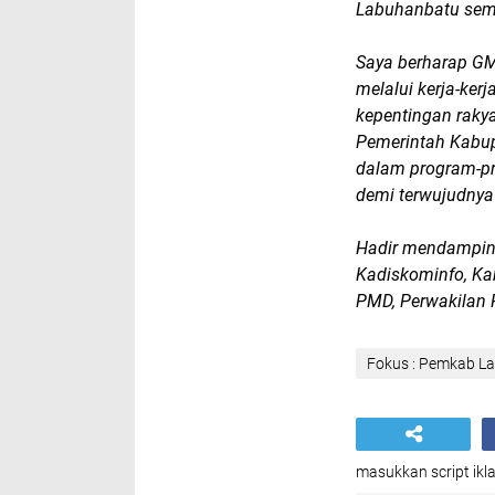
Labuhanbatu sem
Saya berharap GM
melalui kerja-ker
kepentingan rakyat
Pemerintah Kabu
dalam program-p
demi terwujudnya
Hadir mendampingi
Kadiskominfo, Ka
PMD, Perwakilan 
Fokus : Pemkab L
masukkan script ikla