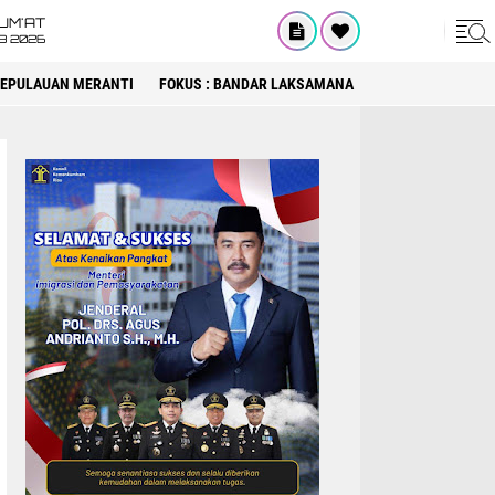
UM'AT
08 2026
 KEPULAUAN MERANTI
FOKUS : BANDAR LAKSAMANA
FOKUS : DPRD KA