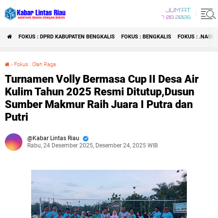
JUM'AT
7 08 2026
FOKUS : DPRD KABUPATEN BENGKALIS
FOKUS : BENGKALIS
FOKUS : .NASI
›
Fokus : Olah Raga
Turnamen Volly Bermasa Cup II Desa Air Kulim Tahun 2025 Resmi Ditutup,Dusun Sumber Makmur Raih Juara I Putra dan Putri
Turnamen Volly Bermasa Cup II Desa Air
Kulim Tahun 2025 Resmi Ditutup,Dusun
Sumber Makmur Raih Juara I Putra dan
Putri
Kabar Lintas Riau
Rabu, 24 Desember 2025, Desember 24, 2025 WIB