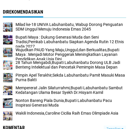
DIREKOMENDASIKAN
Milad ke-18 UNIVA Labuhanbatu, Wabup Dorong Penguatan
SDM Unggul Menuju Indonesia Emas 2045
Bupati Maya : Dukung Generasi Muda dan Seni
Tradisi,Pemkab Labuhanbatu Siapkan Agenda Rutin 12 Etnis
pada 2027
Wujudkan PAUD Yang Maju,Unggul,dan Berkualitas,Bupati
Maya : Menjadi Motor Penggerak Meningkatkan Layanan
Pendidikan Anak Usia Dini
28 Tahun Mengabdi,Bupati Labuhanbatu Dorong ULB Jadi
Benteng Intelektual dan Pencetak Pemimpin Masa Depan
Pimpin Apel Terakhir,Sekda Labuhanbatu Pamit Masuki Masa
Purna Bakti
Mempererat Jalin Silaturrahmi,Bupati Labuhanbatu Sambut
Kedatangan Ulama Besar Syekh Dr.Hisyam Kamil
Nonton Bareng Piala Dunia,Bupati Labuhanbatu Pacu
Inspirasi Generasi Muda
Wakili Indonesia,Caroline Cicilia Raih Emas Olimpiade Asia
KOMENTAR
Tampilkan