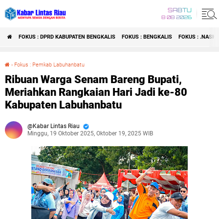
SABTU
8 08 2026
FOKUS : DPRD KABUPATEN BENGKALIS
FOKUS : BENGKALIS
FOKUS : .NASI
›
Fokus : Pemkab Labuhanbatu
Ribuan Warga Senam Bareng Bupati, Meriahkan Rangkaian Hari Jadi ke-80 Kabupaten Labuhanbatu
Ribuan Warga Senam Bareng Bupati,
Meriahkan Rangkaian Hari Jadi ke-80
Kabupaten Labuhanbatu
Kabar Lintas Riau
Minggu, 19 Oktober 2025, Oktober 19, 2025 WIB