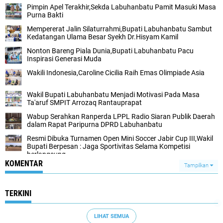
Pimpin Apel Terakhir,Sekda Labuhanbatu Pamit Masuki Masa
Purna Bakti
Mempererat Jalin Silaturrahmi,Bupati Labuhanbatu Sambut
Kedatangan Ulama Besar Syekh Dr.Hisyam Kamil
Nonton Bareng Piala Dunia,Bupati Labuhanbatu Pacu
Inspirasi Generasi Muda
Wakili Indonesia,Caroline Cicilia Raih Emas Olimpiade Asia
Wakil Bupati Labuhanbatu Menjadi Motivasi Pada Masa
Ta'aruf SMPIT Arrozaq Rantauprapat
Wabup Serahkan Ranperda LPPL Radio Siaran Publik Daerah
dalam Rapat Paripurna DPRD Labuhanbatu
Resmi Dibuka Turnamen Open Mini Soccer Jabir Cup III,Wakil
Bupati Berpesan : Jaga Sportivitas Selama Kompetisi
berlangsung
KOMENTAR
Tampilkan
TERKINI
LIHAT SEMUA