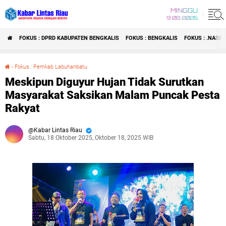
MINGGU
9 08 2026
FOKUS : DPRD KABUPATEN BENGKALIS
FOKUS : BENGKALIS
FOKUS : .NASI
›
Fokus : Pemkab Labuhanbatu
Meskipun Diguyur Hujan Tidak Surutkan Masyarakat Saksikan Malam Puncak Pesta Rakyat
Meskipun Diguyur Hujan Tidak Surutkan
Masyarakat Saksikan Malam Puncak Pesta
Rakyat
Kabar Lintas Riau
Sabtu, 18 Oktober 2025, Oktober 18, 2025 WIB