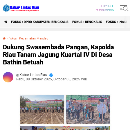
JUM'AT
7 08 2026
FOKUS : DPRD KABUPATEN BENGKALIS
FOKUS : BENGKALIS
FOKUS : .NASI
›
Fokus : Kecamatan Mandau
Dukung Swasembada Pangan, Kapolda Riau Tanam Jagung Kuartal IV Di Desa Bathin Betuah
Dukung Swasembada Pangan, Kapolda
Riau Tanam Jagung Kuartal IV Di Desa
Bathin Betuah
Kabar Lintas Riau
Rabu, 08 Oktober 2025, Oktober 08, 2025 WIB