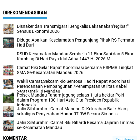
DIREKOMENDASIKAN
Disnaker dan Transmigarsi Bengkalis Laksanakan"Ngibar"
Sensus Ekonomi 2026
Diduga Abaikan Keselamatan Pengunjung Pihak RS Permata
Hati Duri
RSUD Kecamatan Mandau Sembelih 11 Ekor Sapi dan 5 Ekor
Kambing Di Hari Raya Idul Adha 1447 H. 2026 M
Camat Riki Gelar Rapat Koordinasi bersama PSPMB Tingkat
SMA Se-Kecamatan Mandau 2026
Wakili Camat,Sekcam Rio Sentosa Hadiri Rapat Koordinasi
Perencanaan Pembangunan /Penempatan Utilitas Kabel
Serat Optik Di Mandau
Polsek Mandau Tanam jagung seluas 1 juta hektar Polri
dalam Program 100 Hari Asta Cita Presiden Republik
Indonesia
Jalin Silaturahmi Camat Mandau Di Kelurahan Balik Alam,
sekaligus Penyerahan Honor RT.RW Secara Simbolis
Jalin Silaturahmi Camat Riki Rihardi Besama Jajaran Linmas
se-Kecamatan Mandau
KOMENTAR
Tampilkan