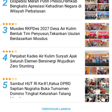
Ekspedisi Merah Putih Presisi,Pemkab
Bengkalis Apresiasi Kehadiran Negara di
Wilayah Perbatasan
Musdes RKPDes 2027 Desa Air Kulim
Bentuk Tim Penyusun,Tekankan Usulan
Berdasarkan Musdus
Penjabat Kades Air Kulim Suryati Ajak
Seluruh Elemen Bersinergi Wujudkan
Zero Stunting
Sambut HUT RI Ke-81,Ketua DPRD
Septian Nugraha Buka Turnamen
Domino Tingkat Kelurahan Talang
Mandi
TERPOPULER LAINNYA