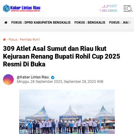
JUM'AT
7 08 2026
FOKUS : DPRD KABUPATEN BENGKALIS
FOKUS : BENGKALIS
FOKUS : .NASI
›
Fokus : Pemkab Rohil
309 Atlet Asal Sumut dan Riau Ikut Kejuraan Renang Bupati Rohil Cup 2025 Resmi Di Buka
309 Atlet Asal Sumut dan Riau Ikut
Kejuraan Renang Bupati Rohil Cup 2025
Resmi Di Buka
Kabar Lintas Riau
Minggu, 28 September 2025, September 28, 2025 WIB