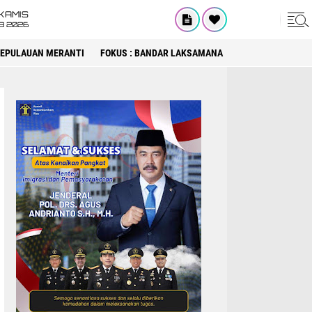
KAMIS
8 2026
 KEPULAUAN MERANTI
FOKUS : BANDAR LAKSAMANA
FOKUS : DPRD KA