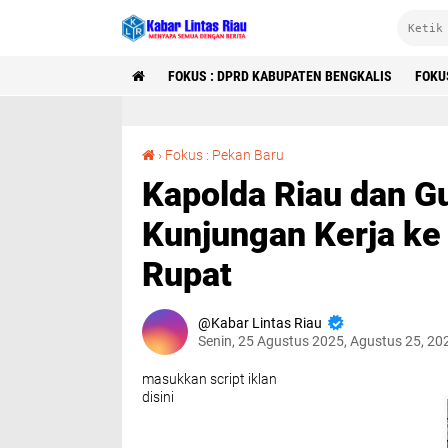
FOKUS : DPRD KABUPATEN BENGKALIS
FOKU
Kapolda Riau dan Gubernur Riau Laksanakan Kunjungan Kerja ke Desa Cingam Kecamatan Rupat
›
Fokus : Pekan Baru
Kapolda Riau dan G
Kunjungan Kerja k
Rupat
Kabar Lintas Riau
Senin, 25 Agustus 2025, Agustus 25, 20
masukkan script iklan
disini