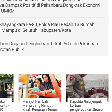
 Dampak Positif di Pekanbaru,Dongkrak Ekonomi
ku UMKM
hayangkara ke-80, Polda Riau Bedah 13 Rumah
 Mampu di Seluruh Kabupaten/Kota
lami Dugaan Penghinaan Tokoh Adat di Pekanbaru,
rotan Publik
nku
Merajut Kembali
Kapolda Riau jenguk
 untuk
Mimpi yang Hanyut:
korban
10
Kisah Pengrajin Tenun
pengeroyokan,Setiap