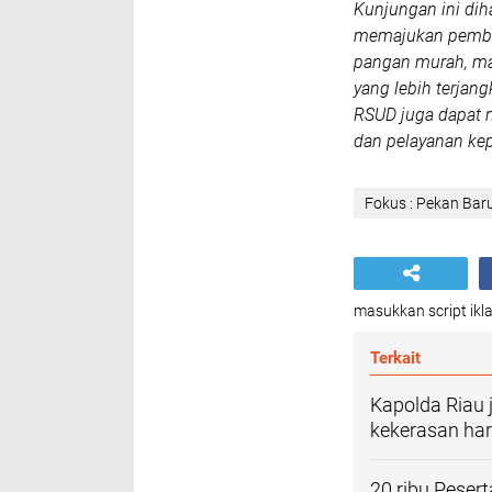
Kunjungan ini di
memajukan pemba
pangan murah, ma
yang lebih terjang
RSUD juga dapat
dan pelayanan ke
Fokus : Pekan Bar
masukkan script ikla
Terkait
Kapolda Riau 
kekerasan har
20 ribu Peser