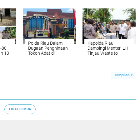
kan
Srikandi Serumpun
bentuk kekerasan
swa
Bangkit Bersama PHR
harus di Proses
hukum,Tidak boleh di
biarkan
Polda Riau Dalami
Kapolda Riau
-80,
Dugaan Penghinaan
Dampingi Menteri LH
ah 13
Tokoh Adat di
Tinjau Waste to
Pekanbaru, Kasus
Energy di Muara Fajar,
di
Picu Sorotan Publik
Dorong Solusi Nyata
Persoalan Sampah
a
Tampilkan
LIHAT SEMUA