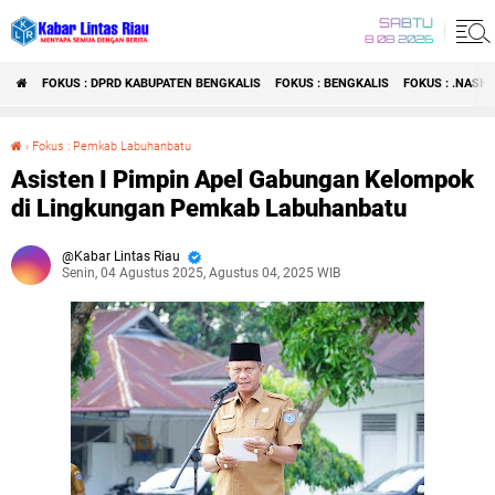
SABTU
8 08 2026
FOKUS : DPRD KABUPATEN BENGKALIS
FOKUS : BENGKALIS
FOKUS : .NASI
›
Fokus : Pemkab Labuhanbatu
Asisten I Pimpin Apel Gabungan Kelompok di Lingkungan Pemkab Labuhanbatu
Asisten I Pimpin Apel Gabungan Kelompok
di Lingkungan Pemkab Labuhanbatu
Kabar Lintas Riau
Senin, 04 Agustus 2025, Agustus 04, 2025 WIB