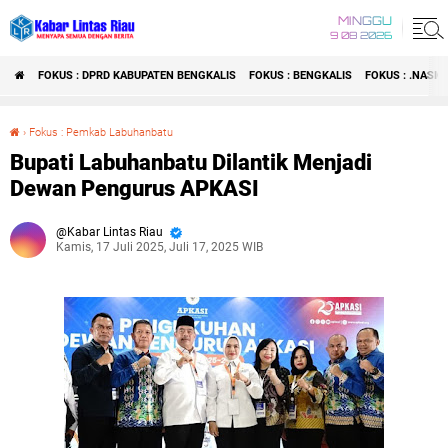
MINGGU
9 08 2026
FOKUS : DPRD KABUPATEN BENGKALIS
FOKUS : BENGKALIS
FOKUS : .NASI
›
Fokus : Pemkab Labuhanbatu
Bupati Labuhanbatu Dilantik Menjadi Dewan Pengurus APKASI
Bupati Labuhanbatu Dilantik Menjadi
Dewan Pengurus APKASI
Kabar Lintas Riau
Kamis, 17 Juli 2025, Juli 17, 2025 WIB