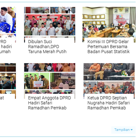
PRD
Dibulan Suci
Komisi III DPRD Gelar
hadiri
Ramadhan,DPD
Pertemuan Bersama
 rumah
Taruna Merah Putih
Badan Pusat Statistik
Provinsi Riau Jalin
Prov. Riau Bahas
Silaturrahmi Sekaligus
Perekonomian
Menyerahkan
Bengkalis
Bantuan kepada
Masyarakat Mandau
at
Empat Anggota DPRD
Ketua DPRD Septian
Hadiri Safari
Nugraha Hadiri Safari
Ramadhan Pemkab
Ramadhan Pemkab
Bengkalis Di Bathin
Bengkalis Serta
r
Solapan
Penyerahan Bantuan
Kepada Masyarakat
Mandau
Tampilkan