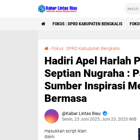
FOKUS : DPRD KABUPATEN BENGKALIS
FOKU
Hadiri Apel Harlah Pancasila, Ketua DPRD Septian Nugraha : Pancasila Harus Menjadi Sumber Inspirasi M
›
Fokus : DPRD Kabupaten Bengkalis
Hadiri Apel Harlah 
Septian Nugraha : P
Sumber Inspirasi M
Bermasa
Kabar Lintas Riau
Senin, 23 Juni 2025, Juni 23, 2025 WIB
masukkan script iklan
disini