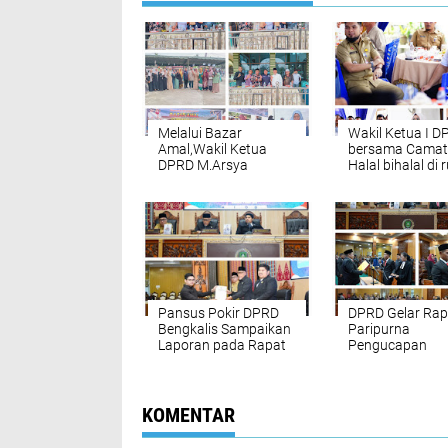
Melalui Bazar
Wakil Ketua I D
Amal,Wakil Ketua
bersama Camat 
DPRD M.Arsya
Halal bihalal di
Fadillah bersama
sekcam Bathin
Camat Bathin
Solapan
Solapan bantu
Pembangunan Masjid
Baitul Kiram Desa
Simpang Padang
Pansus Pokir DPRD
DPRD Gelar Rap
Bengkalis Sampaikan
Paripurna
Laporan pada Rapat
Pengucapan
Paripurna
Sumpah/Janji
Pengganti Anta
Waktu
KOMENTAR