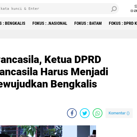
8 0
S : BENGKALIS
FOKUS : .NASIONAL
FOKUS : BATAM
FOKUS : DPRD
ewujudkan Bengkalis Bermasa
Pancasila, Ketua DPRD
ancasila Harus Menjadi
ewujudkan Bengkalis
Komentar (
)