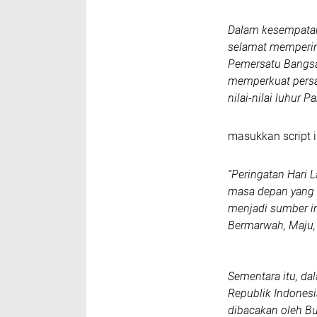
Dalam kesempatan
selamat mempering
Pemersatu Bangsa
memperkuat pers
nilai-nilai luhur
masukkan script i
“Peringatan Hari 
masa depan yang 
menjadi sumber i
Bermarwah, Maju, d
Sementara itu, da
Republik Indonesia
dibacakan oleh B