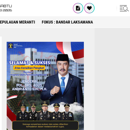
SABTU
8 2026
 KEPULAUAN MERANTI
FOKUS : BANDAR LAKSAMANA
FOKUS : DPRD KA