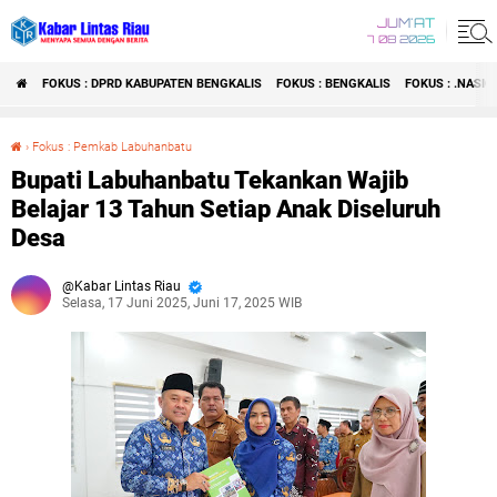
JUM'AT
7 08 2026
FOKUS : DPRD KABUPATEN BENGKALIS
FOKUS : BENGKALIS
FOKUS : .NASI
›
Fokus : Pemkab Labuhanbatu
Bupati Labuhanbatu Tekankan Wajib Belajar 13 Tahun Setiap Anak Diseluruh Desa
Bupati Labuhanbatu Tekankan Wajib
Belajar 13 Tahun Setiap Anak Diseluruh
Desa
Kabar Lintas Riau
Selasa, 17 Juni 2025, Juni 17, 2025 WIB