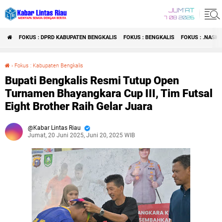
JUM'AT
7 08 2026
FOKUS : DPRD KABUPATEN BENGKALIS
FOKUS : BENGKALIS
FOKUS : .NASI
›
Fokus : Kabupaten Bengkalis
Bupati Bengkalis Resmi Tutup Open Turnamen Bhayangkara Cup III, Tim Futsal Eight Brother Raih Gelar Juara
Bupati Bengkalis Resmi Tutup Open
Turnamen Bhayangkara Cup III, Tim Futsal
Eight Brother Raih Gelar Juara
Kabar Lintas Riau
Jumat, 20 Juni 2025, Juni 20, 2025 WIB