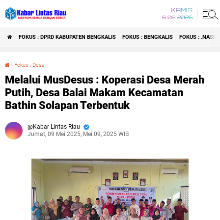
KAMIS
6 08 2026
FOKUS : DPRD KABUPATEN BENGKALIS
FOKUS : BENGKALIS
FOKUS : .NASI
›
Fokus : Desa
Melalui MusDesus : Koperasi Desa Merah Putih, Desa Balai Makam Kecamatan Bathin Solapan Terbentuk
Melalui MusDesus : Koperasi Desa Merah
Putih, Desa Balai Makam Kecamatan
Bathin Solapan Terbentuk
Kabar Lintas Riau
Jumat, 09 Mei 2025, Mei 09, 2025 WIB