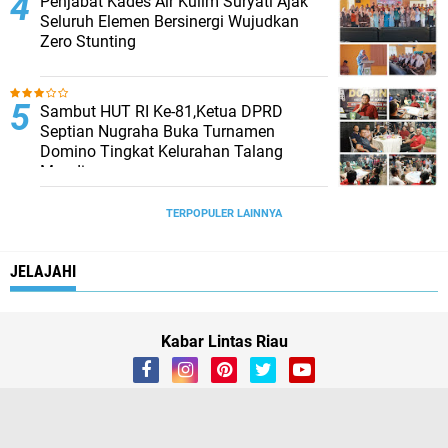
Penjabat Kades Air Kulim Suryati Ajak
Seluruh Elemen Bersinergi Wujudkan
Zero Stunting
Sambut HUT RI Ke-81,Ketua DPRD
Septian Nugraha Buka Turnamen
Domino Tingkat Kelurahan Talang
Mandi
TERPOPULER LAINNYA
JELAJAHI
Kabar Lintas Riau
About
Contact Us
Box Redaksi
linkedin
instagram
vk
SOSIAL