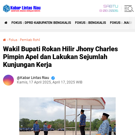
SABTU
8 08 2026
FOKUS : DPRD KABUPATEN BENGKALIS
FOKUS : BENGKALIS
FOKUS : .NASI
›
Fokus : Pemkab Rohil
Wakil Bupati Rokan Hilir Jhony Charles Pimpin Apel dan Lakukan Sejumlah Kunjungan Kerja
Wakil Bupati Rokan Hilir Jhony Charles
Pimpin Apel dan Lakukan Sejumlah
Kunjungan Kerja
Kabar Lintas Riau
Kamis, 17 April 2025, April 17, 2025 WIB