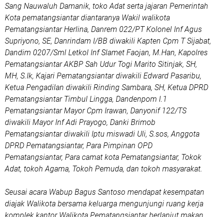
Sang Nauwaluh Damanik, toko Adat serta jajaran Pemerintah
Kota pematangsiantar diantaranya Wakil walikota
Pematangsiantar Herlina, Danrem 022/PT Kolonel Inf Agus
Supriyono, SE, Danrindam I/BB diwakili Kapten Cpm T Sijabat,
Dandim 0207/Sml Letkol Inf Slamet Faojan, M.Han, Kapolres
Pematangsiantar AKBP Sah Udur Togi Marito Sitinjak, SH,
MH, S.Ik, Kajari Pematangsiantar diwakili Edward Pasaribu,
Ketua Pengadilan diwakili Rinding Sambara, SH, Ketua DPRD
Pematangsiantar Timbul Lingga, Dandenpom I.1
Pematangsiantar Mayor Cpm Irawan, Danyonif 122/TS
diwakili Mayor Inf Adi Prayogo, Danki Brimob
Pematangsiantar diwakili Iptu miswadi Uli, S.sos, Anggota
DPRD Pematangsiantar, Para Pimpinan OPD
Pematangsiantar, Para camat kota Pematangsiantar, Tokok
Adat, tokoh Agama, Tokoh Pemuda, dan tokoh masyarakat.
Seusai acara Wabup Bagus Santoso mendapat kesempatan
diajak Walikota bersama keluarga mengunjungi ruang kerja
komplek kantor Walikota Pematangsiantar berlanjut makan