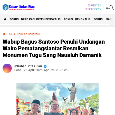
SABTU
8 08 2026
FOKUS : DPRD KABUPATEN BENGKALIS
FOKUS : BENGKALIS
FOKUS : .NASI
›
Fokus : Pemkab Bengkalis
Wabup Bagus Santoso Penuhi Undangan Wako Pematangsiantar Resmikan Monumen Tugu Sang Naualuh Damanik
Wabup Bagus Santoso Penuhi Undangan
Wako Pematangsiantar Resmikan
Monumen Tugu Sang Naualuh Damanik
Kabar Lintas Riau
Sabtu, 26 April 2025, April 26, 2025 WIB