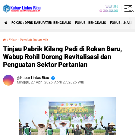
SENIN
10 08 2026
FOKUS : DPRD KABUPATEN BENGKALIS
FOKUS : BENGKALIS
FOKUS : .NASI
›
Fokus : Pemkab Rokan Hilir
Tinjau Pabrik Kilang Padi di Rokan Baru, Wabup Rohil Dorong Revitalisasi dan Penguatan Sektor Pertanian
Tinjau Pabrik Kilang Padi di Rokan Baru,
Wabup Rohil Dorong Revitalisasi dan
Penguatan Sektor Pertanian
Kabar Lintas Riau
Minggu, 27 April 2025, April 27, 2025 WIB