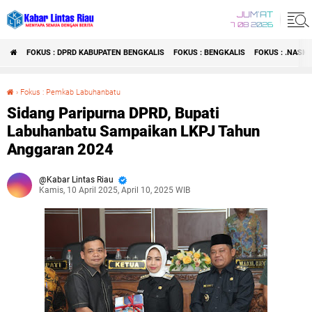
JUM'AT
7 08 2026
FOKUS : DPRD KABUPATEN BENGKALIS
FOKUS : BENGKALIS
FOKUS : .NASI
›
Fokus : Pemkab Labuhanbatu
Sidang Paripurna DPRD, Bupati Labuhanbatu Sampaikan LKPJ Tahun Anggaran 2024
Sidang Paripurna DPRD, Bupati
Labuhanbatu Sampaikan LKPJ Tahun
Anggaran 2024
Kabar Lintas Riau
Kamis, 10 April 2025, April 10, 2025 WIB