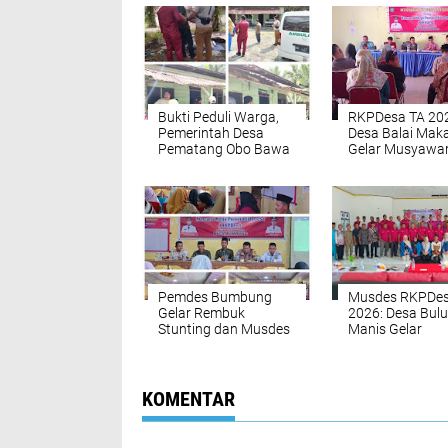
Bukti Peduli Warga,
RKPDesa TA 20
Pemerintah Desa
Desa Balai Ma
Pematang Obo Bawa
Gelar Musyawa
Pasien ODGJ ke
Desa
Rumah Sakit Jiwa
Pemdes Bumbung
Musdes RKPDe
Gelar Rembuk
2026: Desa Bul
Stunting dan Musdes
Manis Gelar
RKPDesa Tahun 2026
Musyawarah d
dan Pembentukan
Bentuk Tim Pen
Panitia HUT-RI ke 80
Rencana Kerja 
Tahun 2025
KOMENTAR