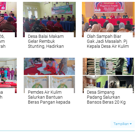
26,
Desa Balai Makam
Olah Sampah Biar
kam
Gelar Rembuk
Gak Jadi Masalah. Pj
rah
Stunting, Hadirkan
Kepala Desa Air Kulim
Berbagai Pihak untuk
Buka Pelatihan
Atasi Masalah Gizi
Pengelolaan Sampah
Anak
sa
Pemdes Air Kulim
Desa Simpang
uh
Salurkan Bantuan
Padang Salurkan
Beras Pangan kepada
Bansos Beras 20 Kg
an
229 KPM Untuk
Priode Juni -Juli 2025,
yusun
Priode Juni dan Juli
Ke 300 KPM
Desa
2025
Tampilkan