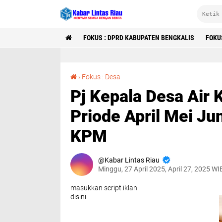
FOKUS : DPRD KABUPATEN BENGKALIS
FOKU
Pj Kepala Desa Air Kulim Salurkan BLT Tahap II Priode April Mei Juni Tahun 2025 Kepada 41 KPM
›
Fokus : Desa
Pj Kepala Desa Air 
Priode April Mei J
KPM
Kabar Lintas Riau
Minggu, 27 April 2025, April 27, 2025 WI
masukkan script iklan
disini