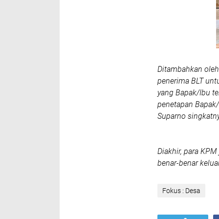
Ditambahkan oleh
penerima BLT unt
yang Bapak/Ibu t
penetapan Bapak/
Suparno singkatn
Diakhir, para KP
benar-benar kelua
Fokus : Desa