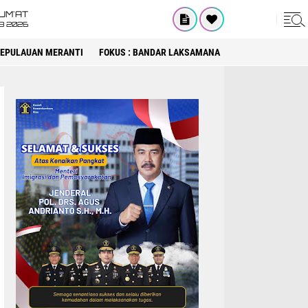
UM'AT
08 2026
 KEPULAUAN MERANTI
FOKUS : BANDAR LAKSAMANA
FOKUS : DPRD KA