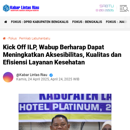
SABTU
8 08 2026
FOKUS : DPRD KABUPATEN BENGKALIS
FOKUS : BENGKALIS
FOKUS : .NASI
›
Fokus : Pemkab Labuhanbatu
Kick Off ILP, Wabup Berharap Dapat Meningkatkan Aksesibilitas, Kualitas dan Efisiensi Layanan Kesehatan
Kick Off ILP, Wabup Berharap Dapat
Meningkatkan Aksesibilitas, Kualitas dan
Efisiensi Layanan Kesehatan
Kabar Lintas Riau
Kamis, 24 April 2025, April 24, 2025 WIB