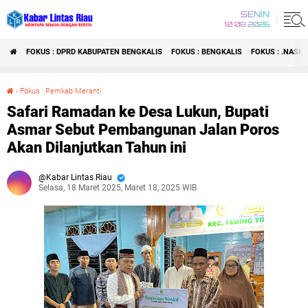
SENIN
10 08 2026
FOKUS : DPRD KABUPATEN BENGKALIS
FOKUS : BENGKALIS
FOKUS : .NASI
›
Fokus : Pemkab Meranti
Safari Ramadan ke Desa Lukun, Bupati Asmar Sebut Pembangunan Jalan Poros Akan Dilanjutkan Tahun ini
Safari Ramadan ke Desa Lukun, Bupati
Asmar Sebut Pembangunan Jalan Poros
Akan Dilanjutkan Tahun ini
Kabar Lintas Riau
Selasa, 18 Maret 2025, Maret 18, 2025 WIB