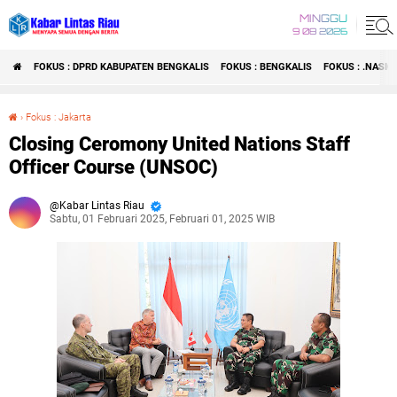
MINGGU
9 08 2026
FOKUS : DPRD KABUPATEN BENGKALIS
FOKUS : BENGKALIS
FOKUS : .NASI
›
Fokus : Jakarta
Closing Ceromony United Nations Staff Officer Course (UNSOC)
Closing Ceromony United Nations Staff
Officer Course (UNSOC)
Kabar Lintas Riau
Sabtu, 01 Februari 2025, Februari 01, 2025 WIB